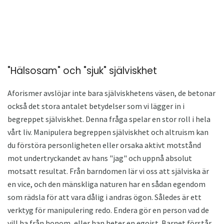
"Hälsosam" och "sjuk" själviskhet
Aforismer avslöjar inte bara själviskhetens väsen, de betonar
också det stora antalet betydelser som vi lägger in i
begreppet själviskhet. Denna fråga spelar en stor roll i hela
vårt liv. Manipulera begreppen själviskhet och altruism kan
du förstöra personligheten eller orsaka aktivt motstånd
mot undertryckandet av hans "jag" och uppnå absolut
motsatt resultat. Från barndomen lär vi oss att själviska är
en vice, och den mänskliga naturen har en sådan egendom
som rädsla för att vara dålig i andras ögon. Således är ett
verktyg för manipulering redo. Endera gör en person vad de
vill ha från honom, eller han heter en egoist. Barnet förstår