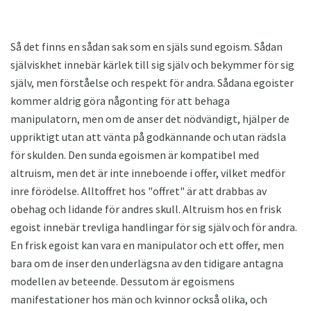
Så det finns en sådan sak som en själs sund egoism. Sådan
själviskhet innebär kärlek till sig själv och bekymmer för sig
själv, men förståelse och respekt för andra. Sådana egoister
kommer aldrig göra någonting för att behaga
manipulatorn, men om de anser det nödvändigt, hjälper de
uppriktigt utan att vänta på godkännande och utan rädsla
för skulden. Den sunda egoismen är kompatibel med
altruism, men det är inte inneboende i offer, vilket medför
inre förödelse. Alltoffret hos "offret" är att drabbas av
obehag och lidande för andres skull. Altruism hos en frisk
egoist innebär trevliga handlingar för sig själv och för andra.
En frisk egoist kan vara en manipulator och ett offer, men
bara om de inser den underlägsna av den tidigare antagna
modellen av beteende. Dessutom är egoismens
manifestationer hos män och kvinnor också olika, och