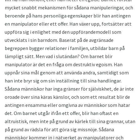
mycket snabbt mekanismen för sådana manipuleringar, och
beroende på hans personliga egenskaper blir han antingen
en manipulator eller ett offer. Han växer upp, fortsätter att
uppföra sig i enlighet med den uppförandemodell som
utvecklats i sin barndom. Baserat på de avgränsade
begreppen bygger relationer i familjen, utbildar barn på
lämpligt sätt. Men vad i slutändan? Om barnet blir
manipulator är det en fråga om destruktiv egoism. Han
uppnår sina mål genom att använda andra, samtidigt som
han inte bryr sig om sin inställning till sina handlingar.
Sådana människor har inga gränser för själviskhet, de är inte
oroade över sina käras känslor, och som ett resultat blir de
antingen ensamma eller omgivna av människor som hatar
det. Om barnet utgår ifrån ett offer, blir han oftast en
altruistisk, men inte på grund av kärlek till sina grannar, utan
på grund av rädsla för att göra sig missnöje. Sådana
människor kommer in i nätverket av manipulatorer och