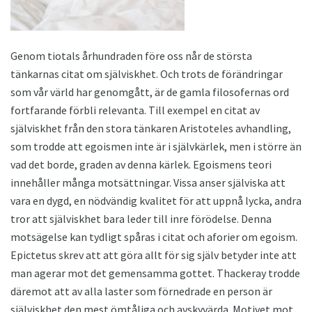
Genom tiotals århundraden före oss når de största
tänkarnas citat om själviskhet. Och trots de förändringar
som vår värld har genomgått, är de gamla filosofernas ord
fortfarande förbli relevanta. Till exempel en citat av
själviskhet från den stora tänkaren Aristoteles avhandling,
som trodde att egoismen inte är i självkärlek, men i större än
vad det borde, graden av denna kärlek. Egoismens teori
innehåller många motsättningar. Vissa anser själviska att
vara en dygd, en nödvändig kvalitet för att uppnå lycka, andra
tror att själviskhet bara leder till inre förödelse. Denna
motsägelse kan tydligt spåras i citat och aforier om egoism.
Epictetus skrev att att göra allt för sig själv betyder inte att
man agerar mot det gemensamma gottet. Thackeray trodde
däremot att av alla laster som förnedrade en person är
själviskhet den mest ömtåliga och avskyvärda. Motivet mot