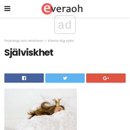
ad
Psykologi och relationer
Känna dig själv
Själviskhet