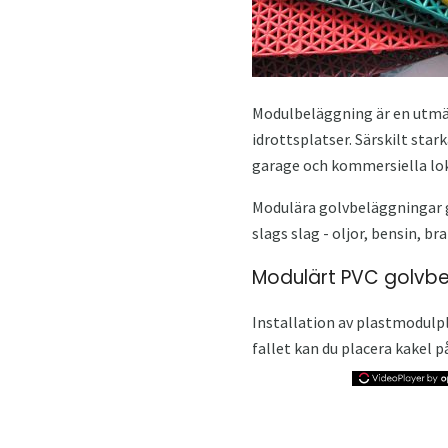
Modulbeläggning är en utmä
idrottsplatser. Särskilt star
garage och kommersiella lok
Modulära golvbeläggningar g
slags slag - oljor, bensin, b
Modulärt PVC golvbel
Installation av plastmodulpla
fallet kan du placera kakel p