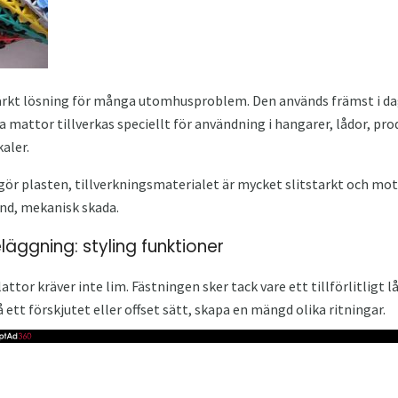
rkt lösning för många utomhusproblem. Den används främst i d
ka mattor tillverkas speciellt för användning i hangarer, lådor, pr
aler.
ör plasten, tillverkningsmaterialet är mycket slitstarkt och m
rand, mekanisk skada.
äggning: styling funktioner
ttor kräver inte lim. Fästningen sker tack vare ett tillförlitligt l
å ett förskjutet eller offset sätt, skapa en mängd olika ritningar.