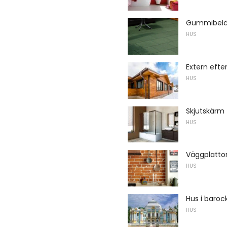
Gummibeläg
HUS
Extern efte
HUS
Skjutskärm
HUS
Väggplattor
HUS
Hus i barock
HUS