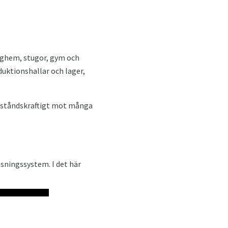
aghem, stugor, gym och
oduktionshallar och lager,
otståndskraftigt mot många
åsningssystem. I det här