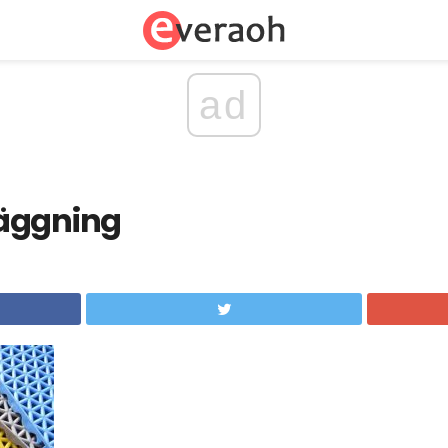
ad
äggning