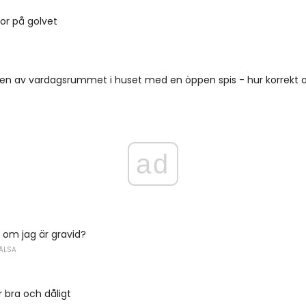
or på golvet
n av vardagsrummet i huset med en öppen spis - hur korrekt at
ad
 om jag är gravid?
ÄLSA
r bra och dåligt