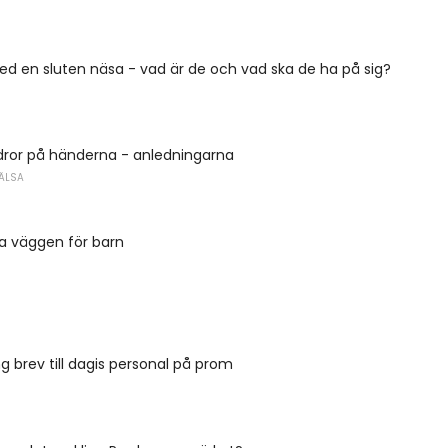
d en sluten näsa - vad är de och vad ska de ha på sig?
dror på händerna - anledningarna
ÄLSA
a väggen för barn
g brev till dagis personal på prom