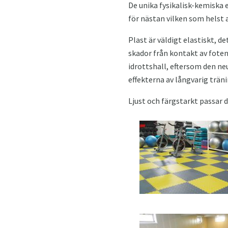
De unika fysikalisk-kemisk
för nästan vilken som helst a
Plast är väldigt elastiskt, d
skador från kontakt av foten
idrottshall, eftersom den ne
effekterna av långvarig trän
Ljust och färgstarkt passar d