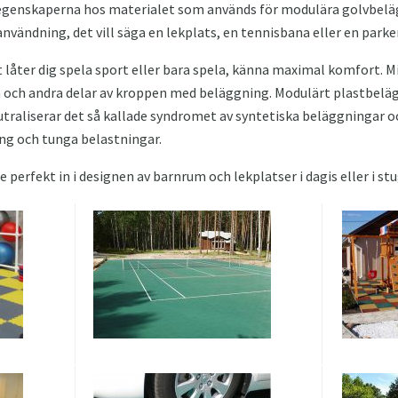
a egenskaperna hos materialet som används för modulära golvbel
nvändning, det vill säga en lekplats, en tennisbana eller en parke
et låter dig spela sport eller bara spela, känna maximal komfort. M
 och andra delar av kroppen med beläggning. Modulärt plastbelägg
utraliserar det så kallade syndromet av syntetiska beläggningar 
ing och tunga belastningar.
e perfekt in i designen av barnrum och lekplatser i dagis eller i st