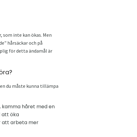
ar, som inte kan ökas. Men
nde" hårsäckar och på
plig för detta ändamål är
öra?
 men du måste kunna tillämpa
er, kamma håret med en
l att öka
 att arbeta mer