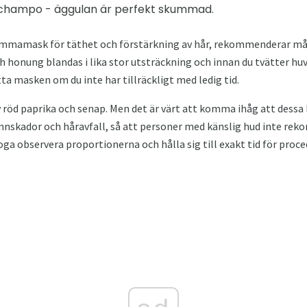
schampo - äggulan är perfekt skummad.
 hemmamask för täthet och förstärkning av hår, rekommenderar må
 honung blandas i lika stor utsträckning och innan du tvätter huvu
ta masken om du inte har tillräckligt med ledig tid.
v röd paprika och senap. Men det är värt att komma ihåg att dess
nnskador och håravfall, så att personer med känslig hud inte re
oga observera proportionerna och hålla sig till exakt tid för proce