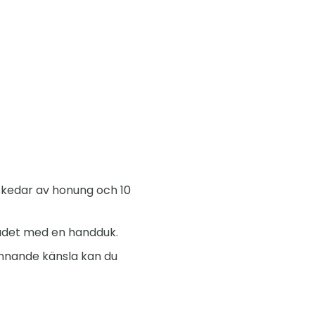
 skedar av honung och 10
vudet med en handduk.
nnande känsla kan du