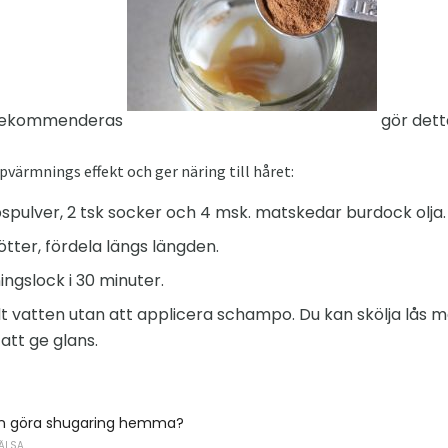
. rekommenderas
gör dett
ärmnings effekt och ger näring till håret:
spulver, 2 tsk socker och 4 msk. matskedar burdock olja.
ötter, fördela längs längden.
ngslock i 30 minuter.
t vatten utan att applicera schampo. Du kan skölja lås m
 att ge glans.
n göra shugaring hemma?
ÄLSA