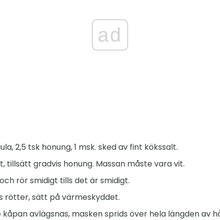
ad
la, 2,5 tsk honung, 1 msk. sked av fint kökssalt.
, tillsätt gradvis honung. Massan måste vara vit.
och rör smidigt tills det är smidigt.
 rötter, sätt på värmeskyddet.
 kåpan avlägsnas, masken sprids över hela längden av hå