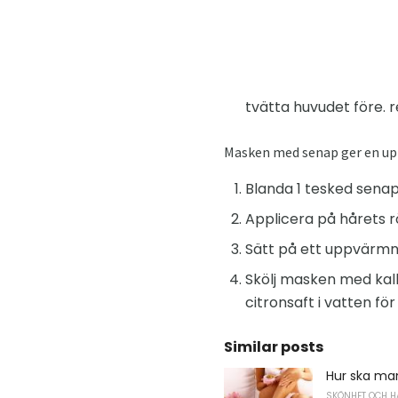
tvätta huvudet före
Masken med senap ger en uppv
Blanda 1 tesked senap
Applicera på hårets r
Sätt på ett uppvärmni
Skölj masken med kall
citronsaft i vatten för
Similar posts
Hur ska ma
SKÖNHET OCH H