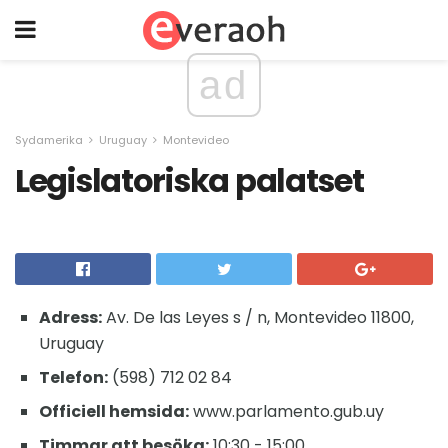
ad
Sydamerika
Uruguay
Montevideo
Legislatoriska palatset
Adress:
Av. De las Leyes s / n, Montevideo 11800,
Uruguay
Telefon:
(598) 712 02 84
Officiell hemsida:
www.parlamento.gub.uy
Timmar att besöka:
10:30 - 15:00