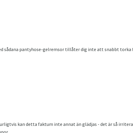
d sådana pantyhose-gelremsor tillåter dig inte att snabbt torka 
rligtvis kan detta faktum inte annat än glädjas - det är så irriter
mpor.