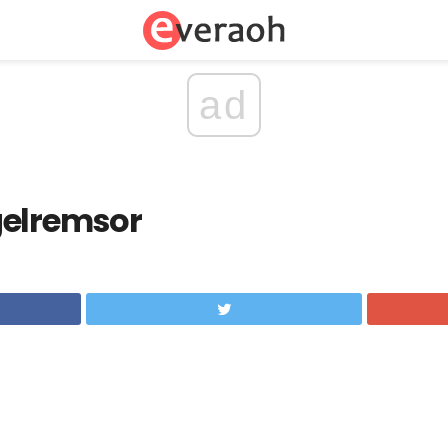
ad
gelremsor