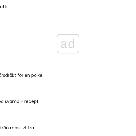
otti
ad
rsdräkt för en pojke
ed svamp - recept
 från massivt trä