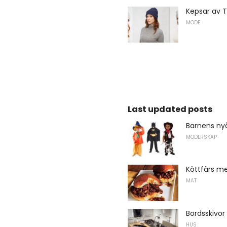
Kepsar av T
MODE
Last updated posts
Barnens nyå
MODERSKAP
Köttfärs m
MAT
Bordsskivor
HUS