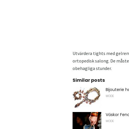
Utvärdera tights med gelrem
ortopedisk salong. De måste k
obehagliga stunder.
Similar posts
Bijouterie 
MODE
Väskor Fend
MODE