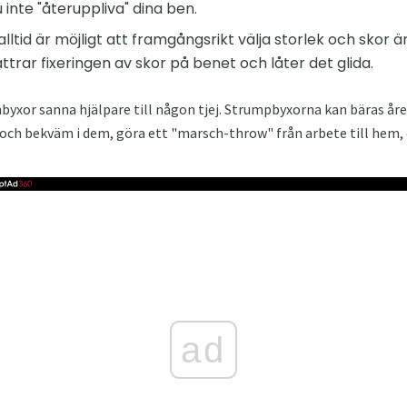
inte "återuppliva" dina ben.
lltid är möjligt att framgångsrikt välja storlek och skor ä
trar fixeringen av skor på benet och låter det glida.
nbyxor sanna hjälpare till någon tjej. Strumpbyxorna kan bäras åre
ch bekväm i dem, göra ett "marsch-throw" från arbete till hem, d
ad