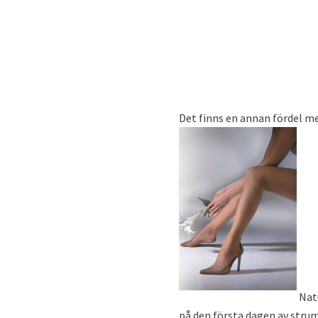
Det finns en annan fördel me
Natu
på den första dagen av stru