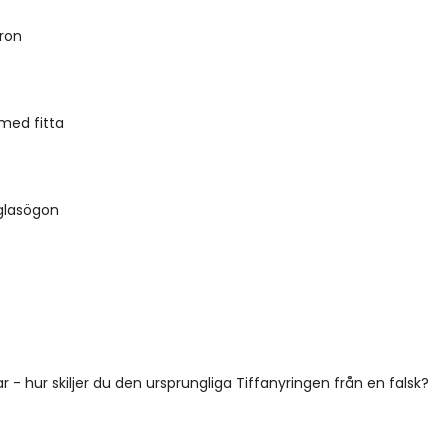
ron
med fitta
 glasögon
r - hur skiljer du den ursprungliga Tiffanyringen från en falsk?