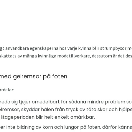
igt användbara egenskaperna hos varje kvinna blir strumpbyxor me
kattats av många kvinnliga modetillverkare, dessutom är det de
 med gelremsor på foten
rdelar:
reda sig tjejer omedelbart för sådana mindre problem s
emsor, skyddar hälen från tryck av täta skor och hjälper 
litageperioden blir helt enkelt omärkbar.
er inte bildning av korn och lungor på foten, därför känns