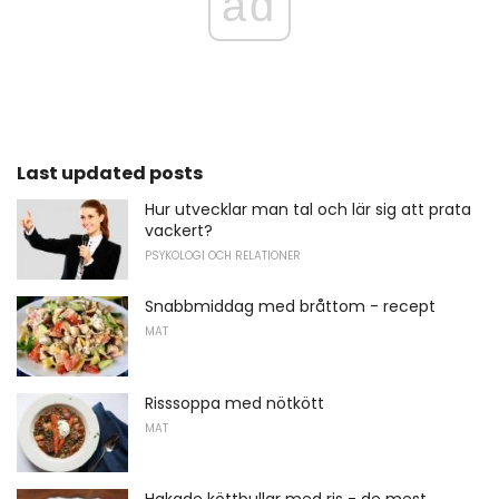
ad
Last updated posts
Hur utvecklar man tal och lär sig att prata
vackert?
PSYKOLOGI OCH RELATIONER
Snabbmiddag med bråttom - recept
MAT
Risssoppa med nötkött
MAT