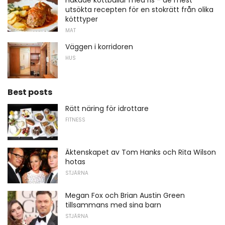
Hakade köttbullar med ris - de mest
utsökta recepten för en stokrätt från olika
kötttyper
MAT
Väggen i korridoren
HUS
Best posts
Rätt näring för idrottare
FITNESS
Äktenskapet av Tom Hanks och Rita Wilson
hotas
STJÄRNA
Megan Fox och Brian Austin Green
tillsammans med sina barn
STJÄRNA