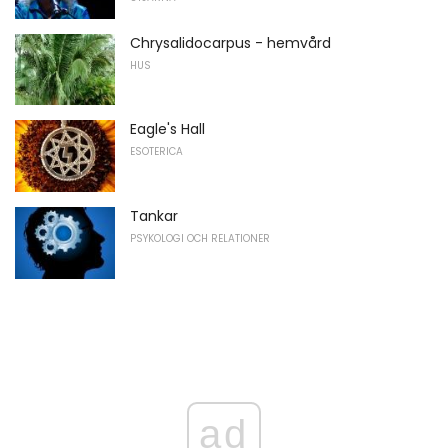
Chrysalidocarpus - hemvård
HUS
Eagle's Hall
ESOTERICA
Tankar
PSYKOLOGI OCH RELATIONER
ad