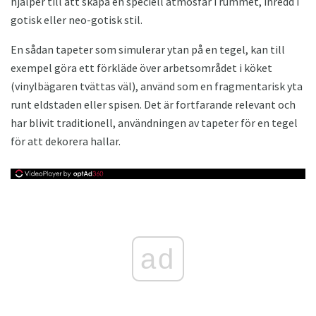
hjälper till att skapa en speciell atmosfär i rummet, inredd i
gotisk eller neo-gotisk stil.
En sådan tapeter som simulerar ytan på en tegel, kan till
exempel göra ett förkläde över arbetsområdet i köket
(vinylbägaren tvättas väl), använd som en fragmentarisk yta
runt eldstaden eller spisen. Det är fortfarande relevant och
har blivit traditionell, användningen av tapeter för en tegel
för att dekorera hallar.
ad