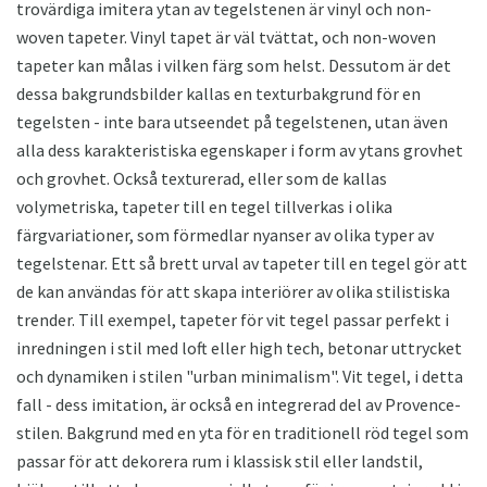
trovärdiga imitera ytan av tegelstenen är vinyl och non-
woven tapeter. Vinyl tapet är väl tvättat, och non-woven
tapeter kan målas i vilken färg som helst. Dessutom är det
dessa bakgrundsbilder kallas en texturbakgrund för en
tegelsten - inte bara utseendet på tegelstenen, utan även
alla dess karakteristiska egenskaper i form av ytans grovhet
och grovhet. Också texturerad, eller som de kallas
volymetriska, tapeter till en tegel tillverkas i olika
färgvariationer, som förmedlar nyanser av olika typer av
tegelstenar. Ett så brett urval av tapeter till en tegel gör att
de kan användas för att skapa interiörer av olika stilistiska
trender. Till exempel, tapeter för vit tegel passar perfekt i
inredningen i stil med loft eller high tech, betonar uttrycket
och dynamiken i stilen "urban minimalism". Vit tegel, i detta
fall - dess imitation, är också en integrerad del av Provence-
stilen. Bakgrund med en yta för en traditionell röd tegel som
passar för att dekorera rum i klassisk stil eller landstil,