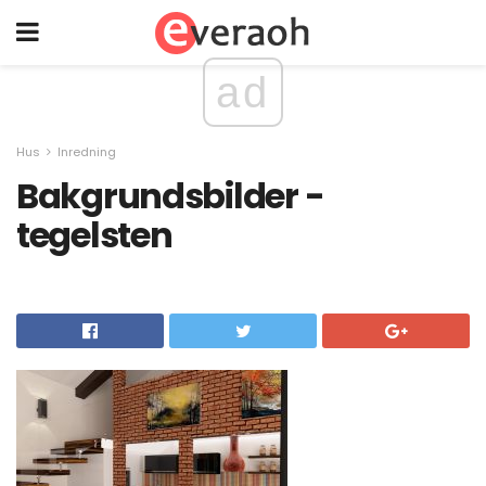
ad
Hus
Inredning
Bakgrundsbilder -
tegelsten