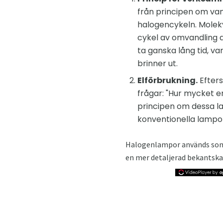
från principen om van
halogencykeln. Molekyl
cykel av omvandling a
ta ganska lång tid, v
brinner ut.
Elförbrukning.
Efters
frågar: "Hur mycket e
principen om dessa la
konventionella lampor
Halogenlampor används s
en mer detaljerad bekantska