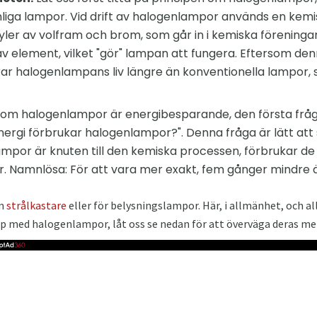
liga lampor. Vid drift av halogenlampor används en kemi
er av volfram och brom, som går in i kemiska föreningar, 
v element, vilket "gör" lampan att fungera. Eftersom d
arar halogenlampans liv längre än konventionella lampor, 
om halogenlampor är energibesparande, den första fråg
nergi förbrukar halogenlampor?". Denna fråga är lätt att
mpor är knuten till den kemiska processen, förbrukar d
. Namnlösa: För att vara mer exakt, fem gånger mindre 
om
strålkastare
eller för belysningslampor. Här, i allmänhet, och al
p med halogenlampor, låt oss se nedan för att överväga deras mer