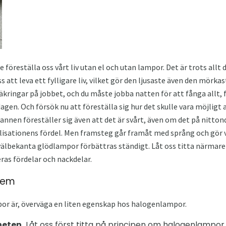
nte föreställa oss vårt liv utan el och utan lampor. Det är trots all
 att leva ett fylligare liv, vilket gör den ljusaste även den mörk
kringar på jobbet, och du måste jobba natten för att fånga allt, f
dagen. Och försök nu att föreställa sig hur det skulle vara möjligt a
nen föreställer sig även att det är svårt, även om det på nitton
lisationens fördel. Men framsteg går framåt med språng och gör vå
välbekanta glödlampor förbättras ständigt. Låt oss titta närmare 
as fördelar och nackdelar.
hem
por är, överväga en liten egenskap hos halogenlampor.
heten.
Låt oss först titta på principen om halogenlampor, 