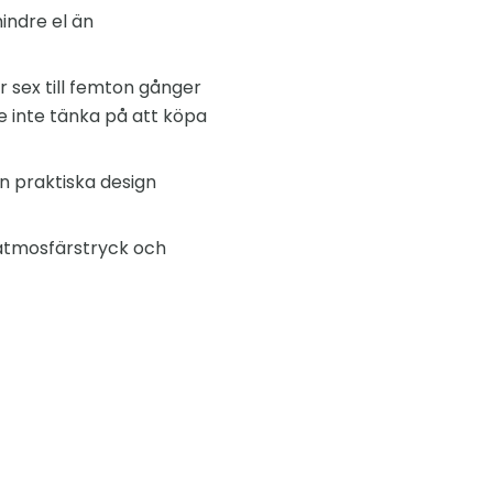
indre el än
r sex till femton gånger
e inte tänka på att köpa
in praktiska design
 atmosfärstryck och