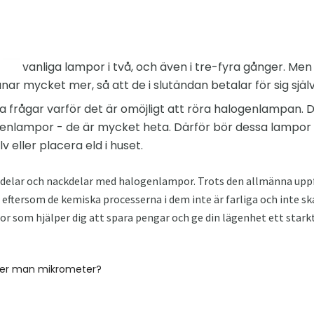
vanliga lampor i två, och även i tre-fyra gånger. Me
ar mycket mer, så att de i slutändan betalar för sig själv
 frågar varför det är omöjligt att röra halogenlampan. 
nlampor - de är mycket heta. Därför bör dessa lampor 
lv eller placera eld i huset.
fördelar och nackdelar med halogenlampor. Trots den allmänna up
ftersom de kemiska processerna i dem inte är farliga och inte sk
 som hjälper dig att spara pengar och ge din lägenhet ett starkt 
er man mikrometer?