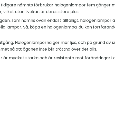
 tidigare nämnts förbrukar halogenlampor fem gånger m
 vilket utan tvekan är deras stora plus.
ngden, som nämns ovan endast tillfälligt, halogenlampor ä
lla lampor. Så, köpa en halogenlampa, du kan fortfarand
usutgång. Halogenlamporna ger mer ljus, och på grund av s
mmet så att ögonen inte blir tröttna över det alls.
r är mycket starka och är resistenta mot förändringar i