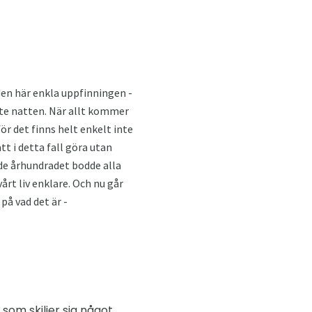
t den här enkla uppfinningen -
aste natten. När allt kommer
ör det finns helt enkelt inte
tt i detta fall göra utan
de århundradet bodde alla
rt liv enklare. Och nu går
på vad det är -
som skiljer sig något