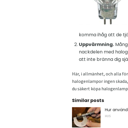
komma ihåg att de tjän
Uppvärmning.
Många
nackdelen med haloge
att inte bränna dig sjä
Här, i allmänhet, och alla 
halogenlampor ingen skada, e
du säkert köpa halogenlampor
Similar posts
Hur använd
HUS