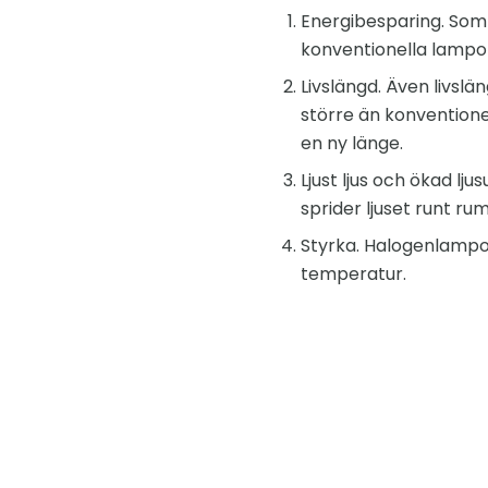
Energibesparing. Som
konventionella lampor,
Livslängd. Även livslä
större än konventione
en ny länge.
Ljust ljus och ökad lj
sprider ljuset runt ru
Styrka. Halogenlampo
temperatur.