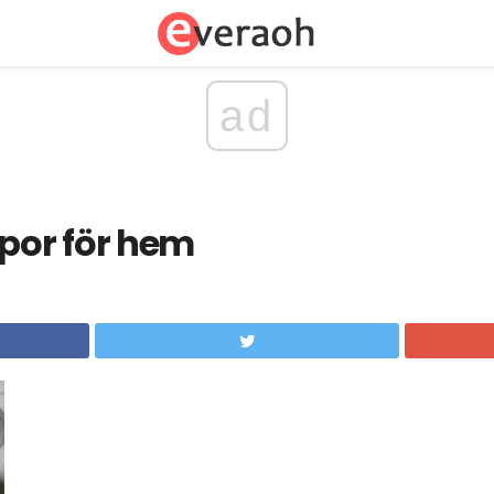
ad
or för hem