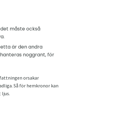
n det måste också
a.
Detta är den andra
hanteras noggrant, för
pfattningen orsakar
adliga. Så för hemkronor kan
ljus.