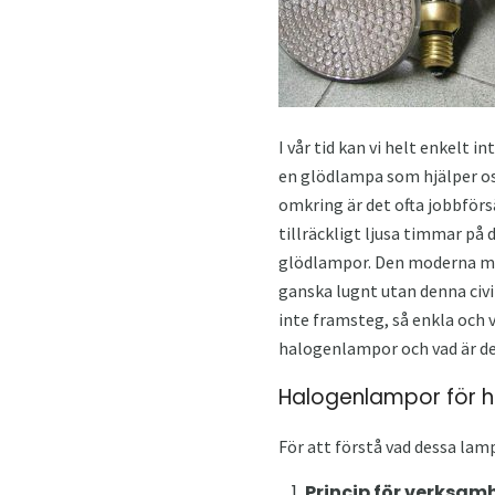
I vår tid kan vi helt enkelt i
en glödlampa som hjälper oss
omkring är det ofta jobbförsä
tillräckligt ljusa timmar på 
glödlampor. Den moderna man
ganska lugnt utan denna civi
inte framsteg, så enkla och 
halogenlampor och vad är der
Halogenlampor för 
För att förstå vad dessa lam
Princip för verksam