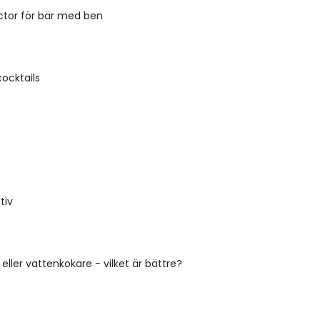
ctor för bär med ben
cocktails
tiv
ller vattenkokare - vilket är bättre?