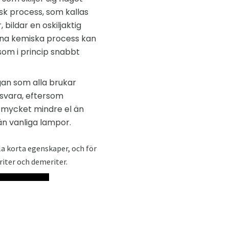
sk process, som kallas
bildar en oskiljaktig
enna kemiska process kan
som i princip snabbt
an som alla brukar
 svara, eftersom
e mycket mindre el än
än vanliga lampor.
la korta egenskaper, och för
iter och demeriter.