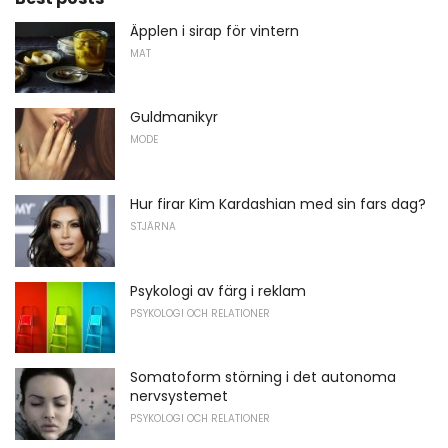
Äpplen i sirap för vintern
MAT
Guldmanikyr
MODE
Hur firar Kim Kardashian med sin fars dag?
STJÄRNA
Psykologi av färg i reklam
PSYKOLOGI OCH RELATIONER
Somatoform störning i det autonoma
nervsystemet
PSYKOLOGI OCH RELATIONER