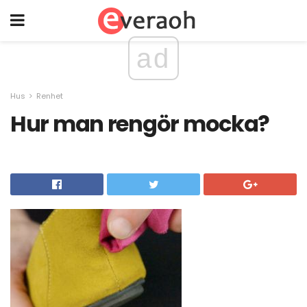
ad
Hus
Renhet
Hur man rengör mocka?