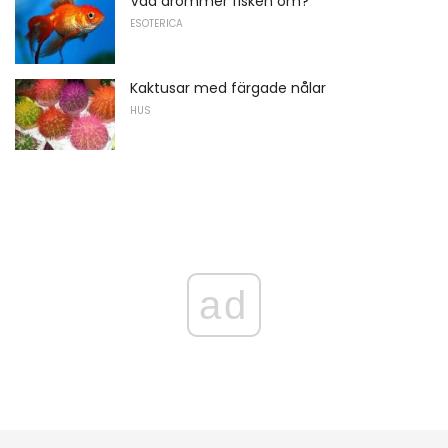
Vad drömmer fisken om?
ESOTERICA
Kaktusar med färgade nålar
HUS
ad