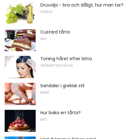
Druvolja - bra och dåligt, hur man tar?
FITNESS
Custard tårta
MAT
Toning håret efter lätta
SKÖNHET OCH HÄLSA
Sandaler i grekisk stil
MODE
Hur baka en tårta?
MAT