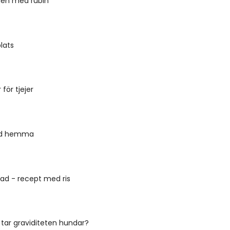
en med rubin
plats
 för tjejer
äd hemma
ad - recept med ris
d tar graviditeten hundar?