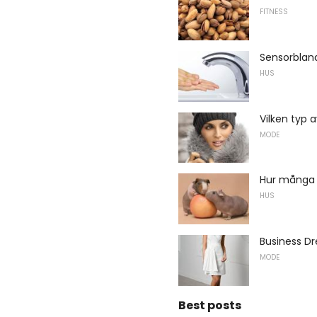
FITNESS
Sensorbland
HUS
Vilken typ 
MODE
Hur många 
HUS
Business Dr
MODE
Best posts