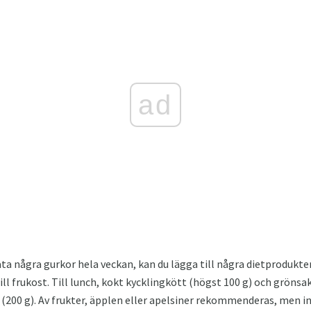
ad
a några gurkor hela veckan, kan du lägga till några dietprodukter 
till frukost. Till lunch, kokt kycklingkött (högst 100 g) och grönsa
is (200 g). Av frukter, äpplen eller apelsiner rekommenderas, men i