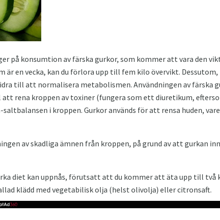
ger på konsumtion av färska gurkor, som kommer att vara den vik
 är en vecka, kan du förlora upp till fem kilo övervikt. Dessutom, 
idra till att normalisera metabolismen. Användningen av färska g
 att rena kroppen av toxiner (fungera som ett diuretikum, efters
-saltbalansen i kroppen. Gurkor används för att rensa huden, varef
ningen av skadliga ämnen från kroppen, på grund av att gurkan in
ka diet kan uppnås, förutsatt att du kommer att äta upp till två k
lad klädd med vegetabilisk olja (helst olivolja) eller citronsaft.