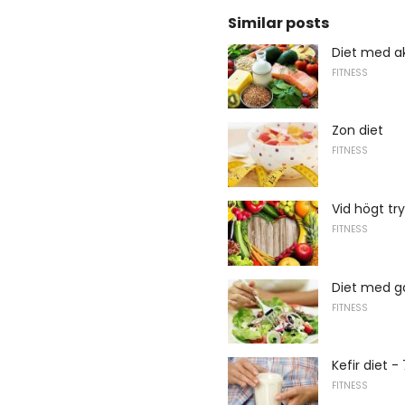
Similar posts
Diet med ak
FITNESS
Zon diet
FITNESS
Vid högt tr
FITNESS
Diet med ga
FITNESS
Kefir diet -
FITNESS