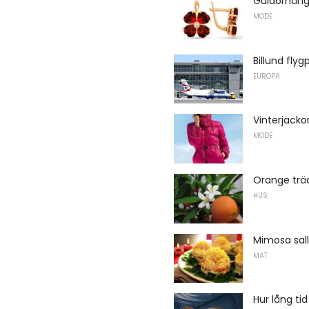
Guldörhäng
MODE
Billund flyg
EUROPA
Vinterjackor
MODE
Orange tr
HUS
Mimosa sall
MAT
Hur lång ti