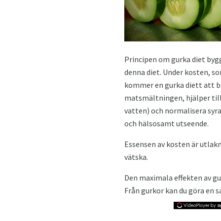
Principen om gurka diet byg
denna diet. Under kosten, som
kommer en gurka diett att b
matsmältningen, hjälper till
vatten) och normalisera syra
och hälsosamt utseende.
Essensen av kosten är utlak
vätska.
Den maximala effekten av gur
Från gurkor kan du göra en sal