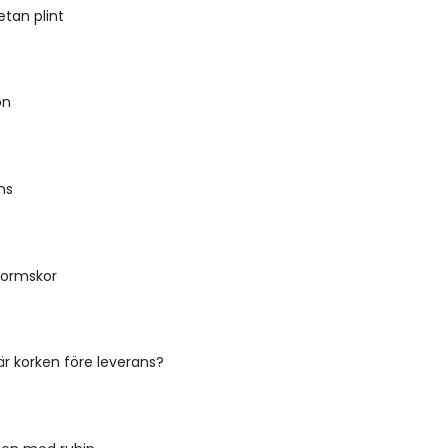
etan plint
on
ns
formskor
 är korken före leverans?