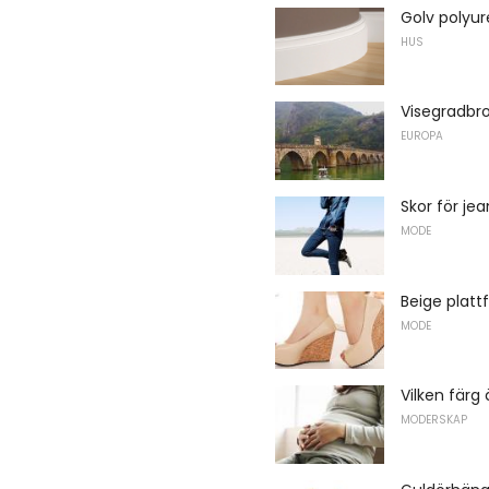
Golv polyur
HUS
Visegradbr
EUROPA
Skor för jea
MODE
Beige platt
MODE
Vilken färg
MODERSKAP