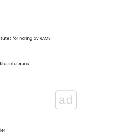
titutet för näring av RAMS
ktosintolerans
ad
ier