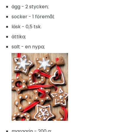
ägg - 2 stycken;
socker - 1 föremål;
läsk - 0,5 tsk.
ättika;
salt - en nypa;
margarin - 200 g;