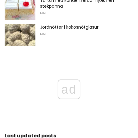
Tårta med kondenserad mjölk i en
stekpanna
MAT
Jordnötter i kokosnötglasur
MAT
ad
Last updated posts