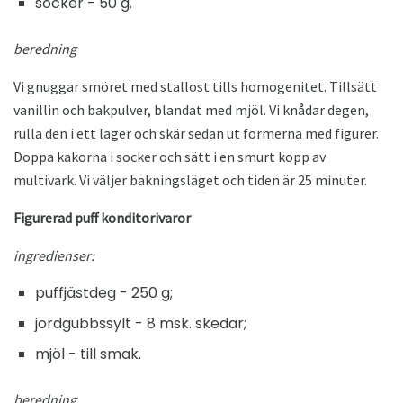
socker - 50 g.
beredning
Vi gnuggar smöret med stallost tills homogenitet. Tillsätt
vanillin och bakpulver, blandat med mjöl. Vi knådar degen,
rulla den i ett lager och skär sedan ut formerna med figurer.
Doppa kakorna i socker och sätt i en smurt kopp av
multivark. Vi väljer bakningsläget och tiden är 25 minuter.
Figurerad puff konditorivaror
ingredienser:
puffjästdeg - 250 g;
jordgubbssylt - 8 msk. skedar;
mjöl - till smak.
beredning