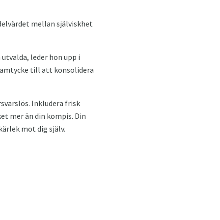
delvärdet mellan själviskhet
utvalda, leder hon upp i
mtycke till att konsolidera
svarslös. Inkludera frisk
ket mer än din kompis. Din
ärlek mot dig själv.