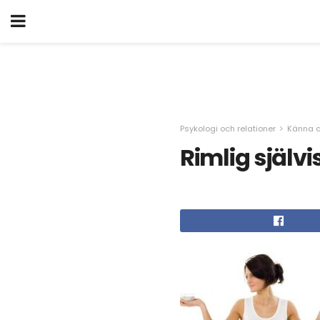
Psykologi och relationer
Känna d
Rimlig självi