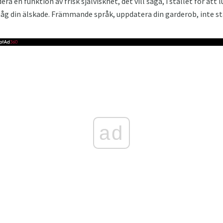
udera en funktion av frisk själviskhet, det vill säga, i stället för at
åg din älskade. Främmande språk, uppdatera din garderob, inte st
ad