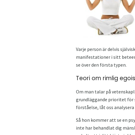
Varje person är delvis självi
manifestationer i sitt beteen
se över den första typen.
Teori om rimlig ego
Om man talar på vetenskapli
grundläggande prioritet för 
förståelse, låt oss analyser
Så hon kommer att se en psyk
inte har behandlat dig mänskl