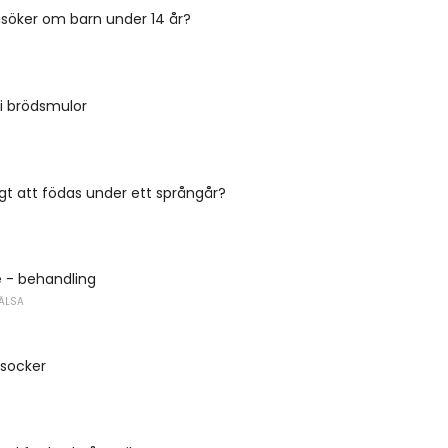
söker om barn under 14 år?
 i brödsmulor
igt att födas under ett språngår?
e - behandling
ÄLSA
 socker