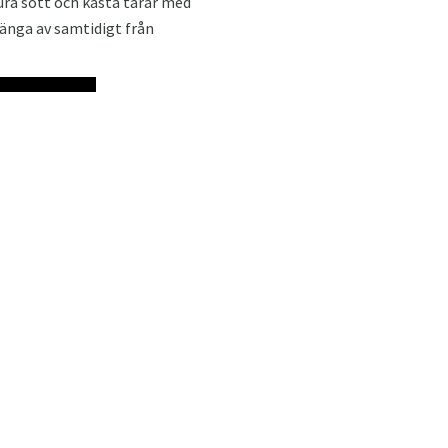
t lura sött och kasta tårar med
änga av samtidigt från