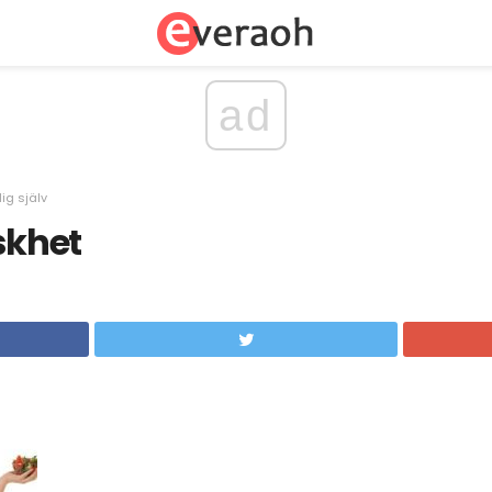
ad
ig själv
skhet