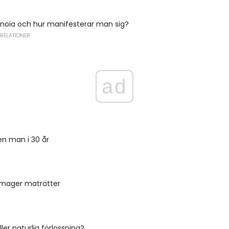
anoia och hur manifesterar man sig?
 RELATIONER
ad
 en man i 30 år
 mager maträtter
ler naturlig förlossning?