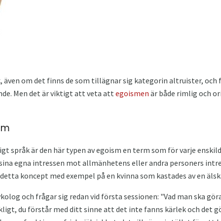
sk, även om det finns de som tillägnar sig kategorin altruister, och
de. Men det är viktigt att veta att
egoismen
är både rimlig och ori
ism
gt språk är den här typen av egoism en term som för varje enskil
sina egna intressen mot allmänhetens eller andra personers intre
a detta koncept med exempel på en kvinna som kastades av en älsk
olog och frågar sig redan vid första sessionen: "Vad man ska gör
igt, du förstår med ditt sinne att det inte fanns kärlek och det gör 