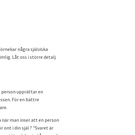
 förnekar några själviska
mlig. Låt oss i större detalj
d person upprättar en
ssen. För en bättre
are.
a när man inser att en person
ont i din själ ? "Svaret är