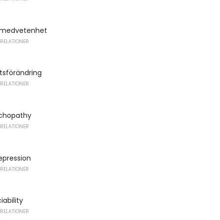
 medvetenhet
 RELATIONER
tsförändring
 RELATIONER
chopathy
 RELATIONER
epression
 RELATIONER
iability
 RELATIONER