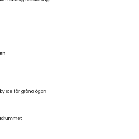
arn
ky Ice för gröna ögon
 badrummet