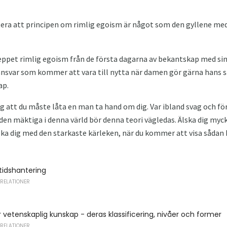
otera att principen om rimlig egoism är något som den gyllene me
ppet rimlig egoism från de första dagarna av bekantskap med sin 
nsvar som kommer att vara till nytta när damen gör gärna hans sa
ap.
g att du måste låta en man ta hand om dig. Var ibland svag och för
d den mäktiga i denna värld bör denna teori vägledas. Älska dig myc
a dig med den starkaste kärleken, när du kommer att visa sådan k
tidshantering
 RELATIONER
 vetenskaplig kunskap - deras klassificering, nivåer och former
 RELATIONER