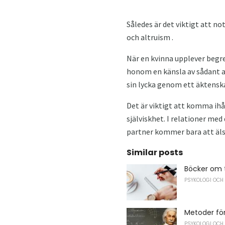
Således är det viktigt att n
och altruism .
När en kvinna upplever begre
honom en känsla av sådant a
sin lycka genom ett äktensk
Det är viktigt att komma ihå
själviskhet. I relationer me
partner kommer bara att älsk
Similar posts
Böcker om 
PSYKOLOGI OCH
Metoder för
PSYKOLOGI OCH