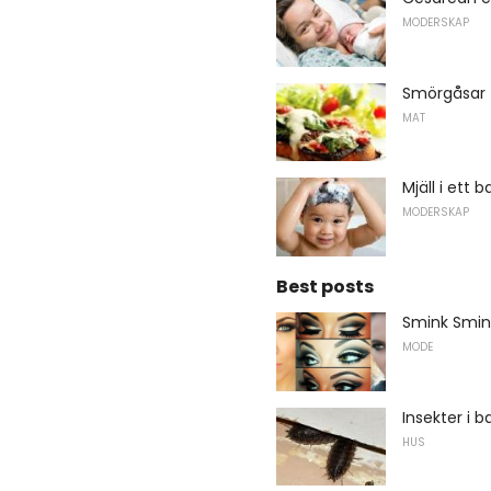
MODERSKAP
Smörgåsar
MAT
Mjäll i ett b
MODERSKAP
Best posts
Smink Smin
MODE
Insekter i
HUS