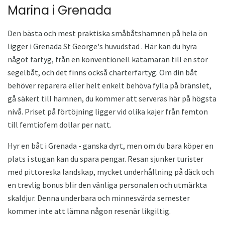
Marina i Grenada
Den bästa och mest praktiska småbåtshamnen på hela ön
ligger i Grenada St George's huvudstad . Här kan du hyra
något fartyg, från en konventionell katamaran till en stor
segelbåt, och det finns också charterfartyg. Om din båt
behöver reparera eller helt enkelt behöva fylla på bränslet,
gå säkert till hamnen, du kommer att serveras här på högsta
nivå. Priset på förtöjning ligger vid olika kajer från femton
till femtiofem dollar per natt.
Hyr en båt i Grenada - ganska dyrt, men om du bara köper en
plats i stugan kan du spara pengar. Resan sjunker turister
med pittoreska landskap, mycket underhållning på däck och
en trevlig bonus blir den vänliga personalen och utmärkta
skaldjur. Denna underbara och minnesvärda semester
kommer inte att lämna någon resenär likgiltig.