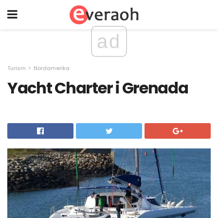
ad
Turism
Nordamerika
Yacht Charter i Grenada