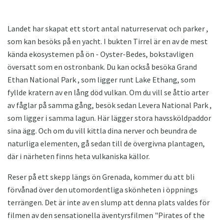
Landet har skapat ett stort antal naturreservat och parker ,
som kan besöks på en yacht. I bukten Tirrel är en av de mest
kända ekosystemen på ön - Oyster-Bedes, bokstavligen
översatt som en ostronbank. Du kan också besöka Grand
Ethan National Park , som ligger runt Lake Ethang, som
fyllde kratern av en lång död vulkan. Om du vill se åttio arter
av fåglar på samma gång, besök sedan Levera National Park ,
som ligger i samma lagun. Här lägger stora havssköldpaddor
sina ägg. Och om du vill kittla dina nerver och beundra de
naturliga elementen, gå sedan till de övergivna plantagen,
där i närheten finns heta vulkaniska källor.
Reser på ett skepp längs ön Grenada, kommer du att bli
förvånad över den utomordentliga skönheten i öppnings
terrängen. Det är inte av en slump att denna plats valdes för
filmen av den sensationella äventyrsfilmen "Pirates of the