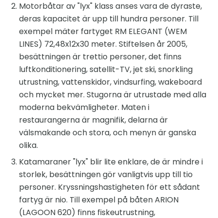
Motorbåtar av "lyx" klass anses vara de dyraste,
deras kapacitet är upp till hundra personer. Till
exempel mäter fartyget RM ELEGANT (WEM
LINES) 72,48x12x30 meter. Stiftelsen år 2005,
besättningen är trettio personer, det finns
luftkonditionering, satellit-TV, jet ski, snorkling
utrustning, vattenskidor, vindsurfing, wakeboard
och mycket mer. Stugorna är utrustade med alla
moderna bekvämligheter. Maten i
restaurangerna är magnifik, delarna är
välsmakande och stora, och menyn är ganska
olika.
Katamaraner "lyx" blir lite enklare, de är mindre i
storlek, besättningen gör vanligtvis upp till tio
personer. Kryssningshastigheten för ett sådant
fartyg är nio. Till exempel på båten ARION
(LAGOON 620) finns fiskeutrustning,