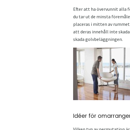
Efter att ha övervunnit alla
du tar ut de minsta föremålen
placeras i mitten av rummet 
att deras innehåll inte skad
skada golvbeläggningen.
Idéer för omarrange
Vilken typ av permutation är