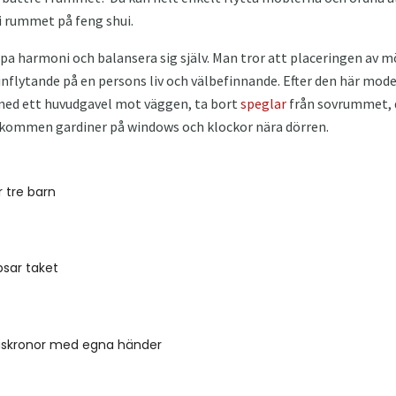
i rummet på feng shui.
kapa harmoni och balansera sig själv. Man tror att placeringen av 
nflytande på en persons liv och välbefinnande. Efter den här mode
med ett huvudgavel mot väggen, ta bort
speglar
från sovrummet,
lkommen gardiner på windows och klockor nära dörren.
 tre barn
sar taket
juskronor med egna händer