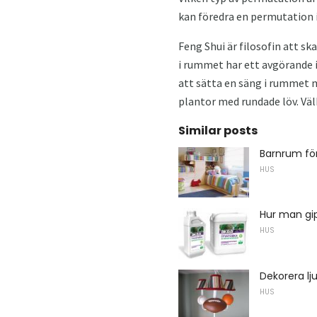
kan föredra en permutation 
Feng Shui är filosofin att s
i rummet har ett avgörande i
att sätta en säng i rummet 
plantor med rundade löv. Vä
Similar posts
Barnrum för
HUS
Hur man gip
HUS
Dekorera l
HUS