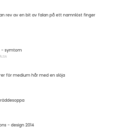
an rev av en bit av falan på ett namnlöst finger
 - symtom
ÄLSA
syrer för medium hår med en slöja
gräddesoppa
ions - design 2014