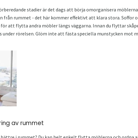
 förberedande stadier är det dags att börja omorganisera möblern
 från rummet - det här kommer effektivt att klara stora. Soffor och
för att flytta andra möbler längs väggarna. Innan du flyttar skåpe
as under rörelsen. Glöm inte att fästa speciella munstycken mot 
ring av rummet
 bättre i rummet? Du kan helt enkelt flytta möblerna och ordna all