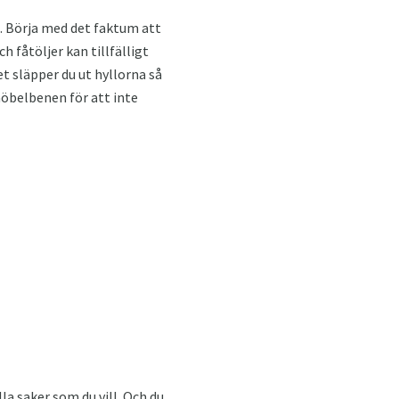
a. Börja med det faktum att
 fåtöljer kan tillfälligt
t släpper du ut hyllorna så
möbelbenen för att inte
a saker som du vill. Och du