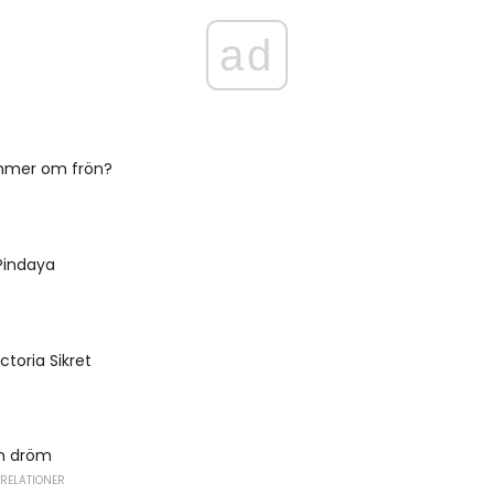
ad
mmer om frön?
Pindaya
ctoria Sikret
n dröm
 RELATIONER