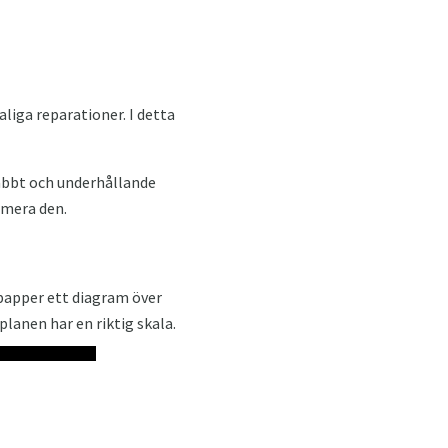
aliga reparationer. I detta
nabbt och underhållande
timera den.
 papper ett diagram över
lanen har en riktig skala.