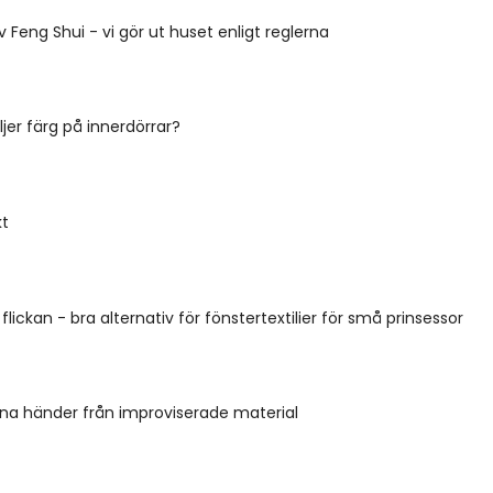
 Feng Shui - vi gör ut huset enligt reglerna
jer färg på innerdörrar?
t
l flickan - bra alternativ för fönstertextilier för små prinsessor
gna händer från improviserade material