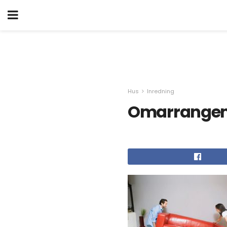
Hus
Inredning
Omarrangem