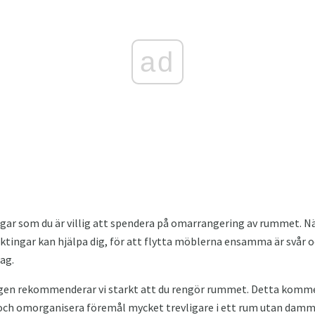
ad
ar som du är villig att spendera på omarrangering av rummet. När
ktingar kan hjälpa dig, för att flytta möblerna ensamma är svår o
ag.
gen rekommenderar vi starkt att du rengör rummet. Detta kommer
ch omorganisera föremål mycket trevligare i ett rum utan damm