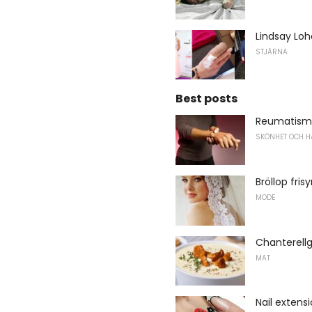
Lindsay Loh
STJÄRNA
Best posts
Reumatism
SKÖNHET OCH H
Bröllop fri
MODE
Chanterell
MAT
Nail extens