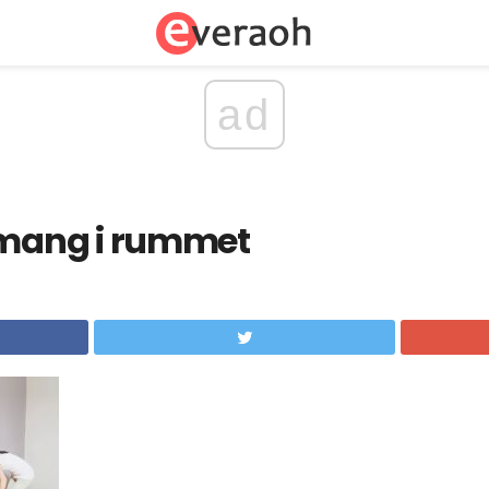
ad
ang i rummet