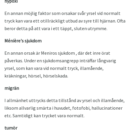
hypoxi
En annan möjlig faktor som orsakar svår yrsel vid normalt
tryck kan vara ett otillräckligt utbud av syre till hjärnan. Ofta
beror detta på att vara i ett täppt, sluten utrymme.
Ménière's sjukdom
En annan orsak är Meniros sjukdom , där det inre örat
påverkas. Under en sjukdomsangrepp inträffar långvarig
yrsel, som kan vara vid normalt tryck, illamående,
kräkningar, hörsel, hörselskada.
migrän
I allmänhet uttrycks detta tillstånd av yrsel och illamående,
liksom allvarlig smärta i huvudet, fotofobi, hallucinationer
etc. Samtidigt kan trycket vara normalt.
tumör