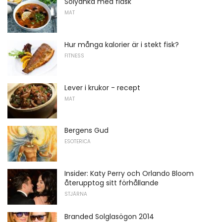
Solyanka med fläsk
MAT
Hur många kalorier är i stekt fisk?
FITNESS
Lever i krukor - recept
MAT
Bergens Gud
ESOTERICA
Insider: Katy Perry och Orlando Bloom
återupptog sitt förhållande
STJÄRNA
Branded Solglasögon 2014