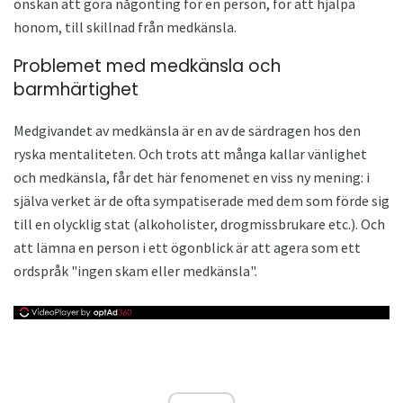
önskan att göra någonting för en person, för att hjälpa
honom, till skillnad från medkänsla.
Problemet med medkänsla och
barmhärtighet
Medgivandet av medkänsla är en av de särdragen hos den
ryska mentaliteten. Och trots att många kallar vänlighet
och medkänsla, får det här fenomenet en viss ny mening: i
själva verket är de ofta sympatiserade med dem som förde sig
till en olycklig stat (alkoholister, drogmissbrukare etc.). Och
att lämna en person i ett ögonblick är att agera som ett
ordspråk "ingen skam eller medkänsla".