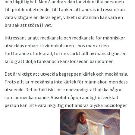
och likgiltighet. Men å andra sidan lär vi den lilla personen
till problembeteende, till tanken att andras intressen kan
vara viktigare än deras eget, vilket i slutändan kan vara en
bra sak att störa i livet.
Intressant är att medkänsla och medkänsla för människor
utvecklas enbart i kvinnokulturen - hos män är den
fortfarande oförklarad, för en stark hälft av mänskligheten
lär sig att dölja tankar och känslor sedan barndomen.
Det är viktigt att utveckla begreppen kärlek och medkänsla.
Trots allt är medkänsla inte kärlek för människor, men dess
utseende. Det är faktiskt inte nödvändigt att älska någon
som är medkännande. Absolut någon andligt utvecklad
person kan inte vara likgiltig mot andras olycka. Sociologer