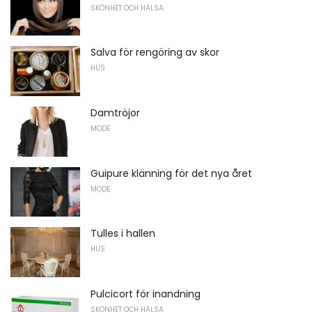
SKÖNHET OCH HÄLSA
Salva för rengöring av skor
HUS
Damtröjor
MODE
Guipure klänning för det nya året
MODE
Tulles i hallen
HUS
Pulcicort för inandning
SKÖNHET OCH HÄLSA