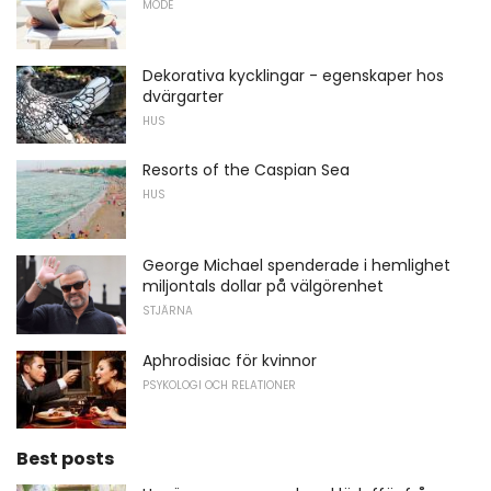
MODE
Dekorativa kycklingar - egenskaper hos
dvärgarter
HUS
Resorts of the Caspian Sea
HUS
George Michael spenderade i hemlighet
miljontals dollar på välgörenhet
STJÄRNA
Aphrodisiac för kvinnor
PSYKOLOGI OCH RELATIONER
Best posts