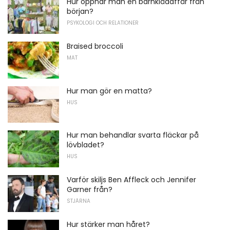
Hur öppnar man en barnklädaffär från
början?
PSYKOLOGI OCH RELATIONER
Braised broccoli
MAT
Hur man gör en matta?
HUS
Hur man behandlar svarta fläckar på
lövbladet?
HUS
Varför skiljs Ben Affleck och Jennifer
Garner från?
STJÄRNA
Hur stärker man håret?