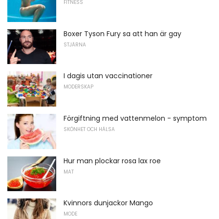
FITNESS
Boxer Tyson Fury sa att han är gay
STJÄRNA
I dagis utan vaccinationer
MODERSKAP
Förgiftning med vattenmelon - symptom
SKÖNHET OCH HÄLSA
Hur man plockar rosa lax roe
MAT
Kvinnors dunjackor Mango
MODE