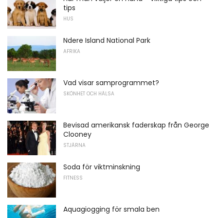
tips
HUS
Ndere Island National Park
AFRIKA
Vad visar samprogrammet?
SKÖNHET OCH HÄLSA
Bevisad amerikansk faderskap från George
Clooney
STJÄRNA
Soda för viktminskning
FITNESS
Aquagiogging för smala ben