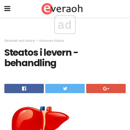
ad
Skönhet och hälsa
Kvinnors hälsa
Steatos i levern -
behandling