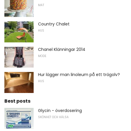
MAT
Country Chalet
HUS
Chanel Klänningar 2014
MODE
Hur lägger man linoleum på ett trägolv?
HUS
Best posts
Glycin - överdosering
SKÖNHET OCH HÄLSA