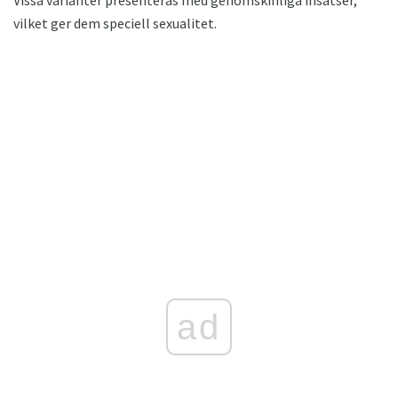
Vissa varianter presenteras med genomskinliga insatser,
vilket ger dem speciell sexualitet.
ad