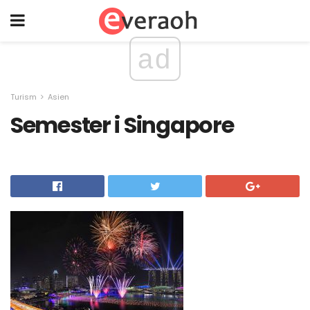
ad
Turism
Asien
Semester i Singapore