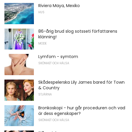
Riviera Maya, Mexiko
HUS
86-årig brud slog sotsseti författarens
klänning!
MODE
Lymfom - symtom
SKÖNHET OCH HÄLSA
Skådespelerska Lily James bared för Town
& Country
STJÄRNA
Bronkoskopi - hur går proceduren och vad
är dess egenskaper?
SKÖNHET OCH HÄLSA