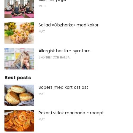
MODE
Sallad «Obzhorka» med kakor
MAT
Allergisk hosta - symtom
SKÖNHET OCH HÄLSA
Best posts
Sopers med kort ost ost
MAT
Räkor i vitlök marinade - recept
MAT