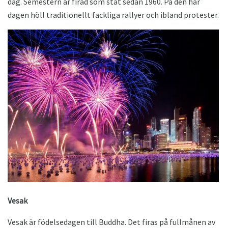
dag. Semestern är firad som stat sedan 1960. På den här
dagen höll traditionellt fackliga rallyer och ibland protester.
Vesak
Vesak är födelsedagen till Buddha. Det firas på fullmånen av