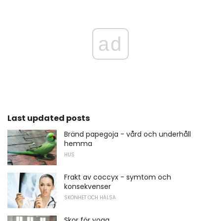
ad
Last updated posts
Bränd papegoja - vård och underhåll
hemma
HUS
Frakt av coccyx - symtom och
konsekvenser
SKÖNHET OCH HÄLSA
Skor för yoga