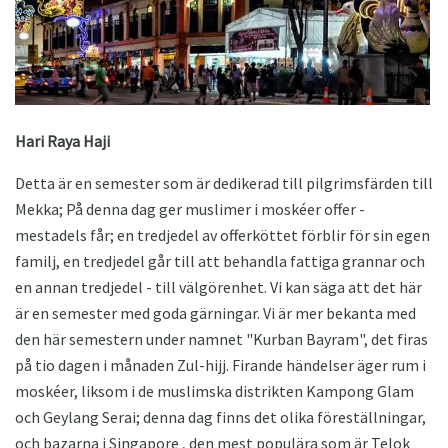
Hari Raya Haji
Detta är en semester som är dedikerad till pilgrimsfärden till
Mekka; På denna dag ger muslimer i moskéer offer -
mestadels får; en tredjedel av offerköttet förblir för sin egen
familj, en tredjedel går till att behandla fattiga grannar och
en annan tredjedel - till välgörenhet. Vi kan säga att det här
är en semester med goda gärningar. Vi är mer bekanta med
den här semestern under namnet "Kurban Bayram", det firas
på tio dagen i månaden Zul-hijj. Firande händelser äger rum i
moskéer, liksom i de muslimska distrikten Kampong Glam
och Geylang Serai; denna dag finns det olika föreställningar,
och bazarna i Singapore , den mest populära som är Telok