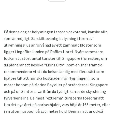
På denna dag är belysningen i staden dekorerad, kanske allt
som är möjligt. Särskilt ovanlig belysning i form av
utrymningsljus är förvånad av ett gammalt kloster som
ligger i ingefära lunden på Raffles Hotel. Nyårssemestern
lockar ett stort antal turister till Singapore (förresten, om
du planerar att besöka "Lions City" inom en snar framtid
rekommenderar vi att du bekantar dig med flera sätt som
hjälper till att minska kostnaden för flygningen ), som
möter honom på Marina Bay eller på stränderna i Singapore
och på ön Sentosa, varifrån du tydligt kan se de sky-shining
fyrverkerierna. De mest "extrema" turisterna föredrar att
fira det nya året på pariserhjulet, vars höjd är 165 meter, eller
i en utomhuspool på 250 meter höjd. Denna natt är också