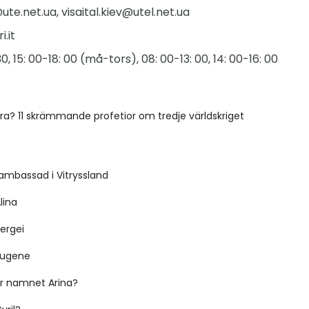
te.net.ua, visaital.kiev@utel.net.ua
i.it
30, 15: 00-18: 00 (må-tors), 08: 00-13: 00, 14: 00-16: 00
ära? 11 skrämmande profetior om tredje världskriget
ambassad i Vitryssland
lina
ergei
Eugene
r namnet Arina?