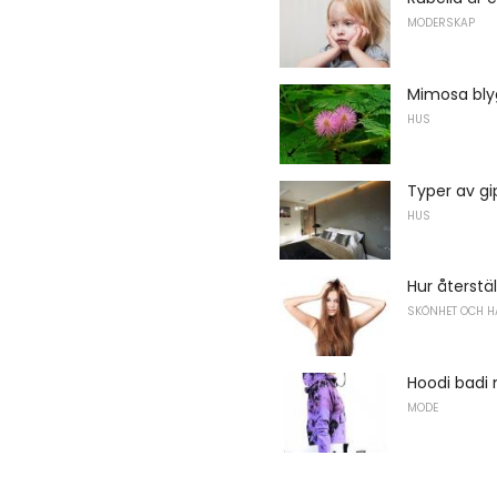
MODERSKAP
Mimosa bly
HUS
Typer av gip
HUS
Hur återstä
SKÖNHET OCH H
Hoodi badi 
MODE