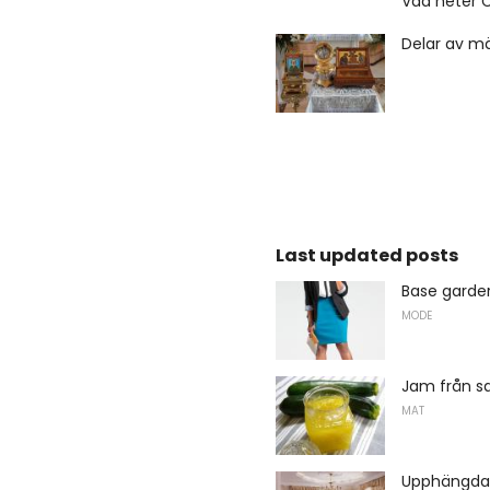
Vad heter C
Delar av mä
Last updated posts
Base garde
MODE
Jam från s
MAT
Upphängda 