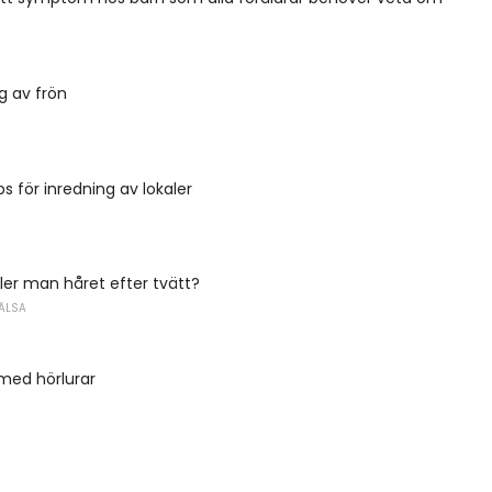
g av frön
s för inredning av lokaler
ller man håret efter tvätt?
ÄLSA
med hörlurar