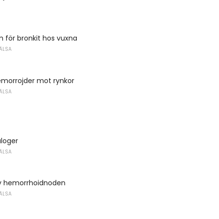
m för bronkit hos vuxna
ÄLSA
emorrojder mot rynkor
ÄLSA
aloger
ÄLSA
v hemorrhoidnoden
ÄLSA