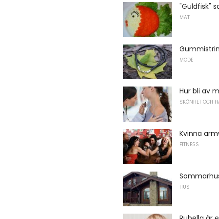
"Guldfisk" s
MAT
Gummistri
MODE
Hur bli av 
SKÖNHET OCH H
Kvinna arm
FITNESS
Sommarhus 
HUS
Rubella är 