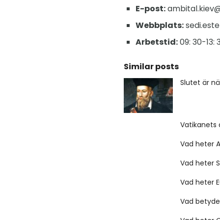
E-post:
ambital.kiev@u
Webbplats:
sedi.ester
Arbetstid:
09: 30-13: 
Similar posts
Slutet är n
Vatikanets 
Vad heter A
Vad heter S
Vad heter 
Vad betyde