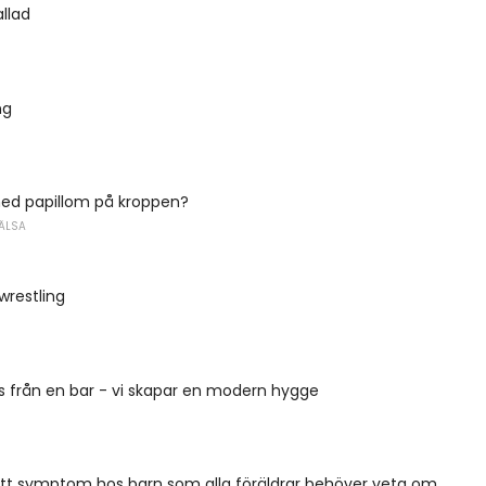
allad
ng
med papillom på kroppen?
ÄLSA
wrestling
från en bar - vi skapar en modern hygge
ett symptom hos barn som alla föräldrar behöver veta om