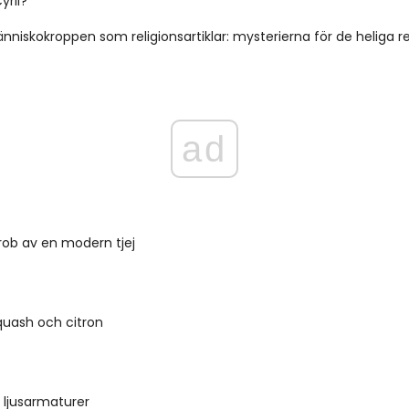
yril?
nniskokroppen som religionsartiklar: mysterierna för de heliga re
ad
rob av en modern tjej
quash och citron
ljusarmaturer