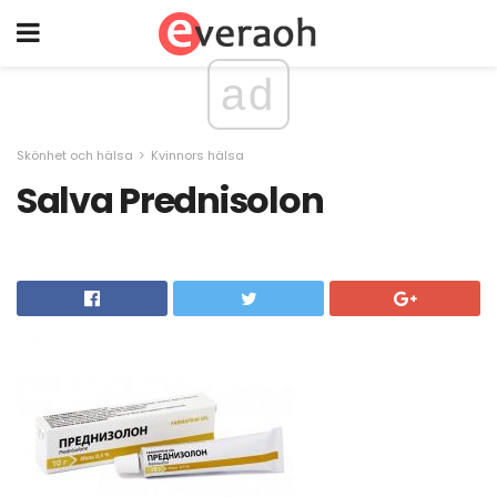
ad
Skönhet och hälsa
Kvinnors hälsa
Salva Prednisolon