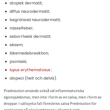
atopisk dermatit;
diffus neurodermatit;
begränsad neurodermatit;
nässelfeber;
seborrheisk dermatit;
eksem;
läkemedelsreaktion;
psoriasis;
lupus erythematosus
;
alopeci (helt och delvis).
Prednisolon används också vid inflammatoriska
ögonsjukdomar, men inte i form av en salva, men i form av
droppar. I sällsynta fall föreskrivs salva Prednisolon för
applicering på nässlemhinnan i allergisk rinit.