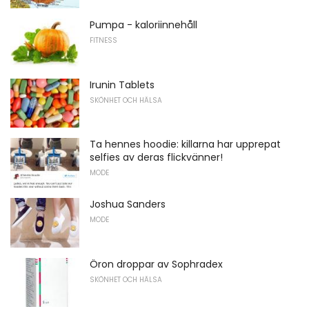
Pumpa - kaloriinnehåll
FITNESS
Irunin Tablets
SKÖNHET OCH HÄLSA
Ta hennes hoodie: killarna har upprepat
selfies av deras flickvänner!
MODE
Joshua Sanders
MODE
Öron droppar av Sophradex
SKÖNHET OCH HÄLSA