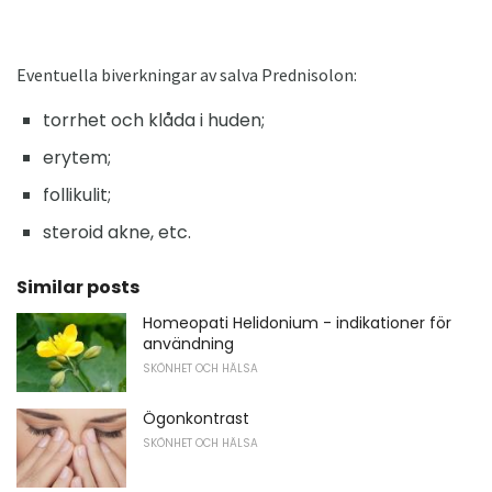
Eventuella biverkningar av salva Prednisolon:
torrhet och klåda i huden;
erytem;
follikulit;
steroid akne, etc.
Similar posts
Homeopati Helidonium - indikationer för
användning
SKÖNHET OCH HÄLSA
Ögonkontrast
SKÖNHET OCH HÄLSA