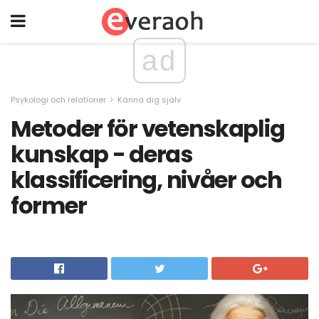
ad
Psykologi och relationer
Känna dig själv
Metoder för vetenskaplig
kunskap - deras
klassificering, nivåer och
former