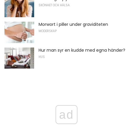
SKÖNHET OCH HÄLSA
Morwort i piller under graviditeten
MODERSKAP
Hur man syr en kudde med egna händer?
HUS
ad