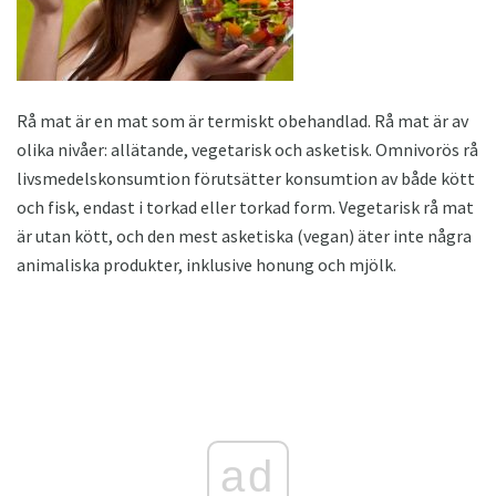
Rå mat är en mat som är termiskt obehandlad. Rå mat är av
olika nivåer: allätande, vegetarisk och asketisk. Omnivorös rå
livsmedelskonsumtion förutsätter konsumtion av både kött
och fisk, endast i torkad eller torkad form. Vegetarisk rå mat
är utan kött, och den mest asketiska (vegan) äter inte några
animaliska produkter, inklusive honung och mjölk.
ad