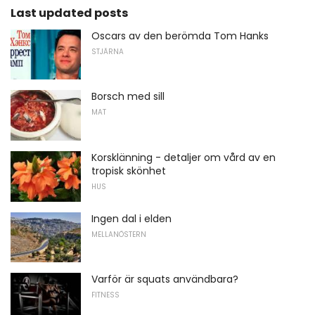
Last updated posts
Oscars av den berömda Tom Hanks
STJÄRNA
Borsch med sill
MAT
Korsklänning - detaljer om vård av en
tropisk skönhet
HUS
Ingen dal i elden
MELLANÖSTERN
Varför är squats användbara?
FITNESS