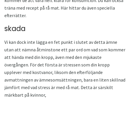
kommer de att vara helt klara för konsumtion. Du kan också
träna med recept på rå mat. Här hittar du även speciella
efterrätter.
skada
Vi kan dock inte lägga en fet punkt i slutet av detta ämne
utan att nämna åtminstone ett par ord om vad som kommer
att hända med din kropp, även med den mjukaste
övergången. För det första är stressen som din kropp
upplever med kostvanor, liksom den efterföljande
avmattningen av ämnesomsättningen, bara en liten skillnad
jämfört med vad stress är med rå mat. Detta är särskilt
märkbart på kvinnor,