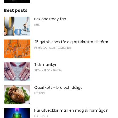
Best posts
Bezlopastnoy fan
HUS
25 gyfok, som får dig att skratta till tårar
PSYKOLOGI OCH RELATIONER
Tidsmanikyr
SKÖNHET OCH HÄLSA
Quail kött - bra och dåligt
FITNESS
Hur utvecklar man en magisk förmåga?
ESOTERICA