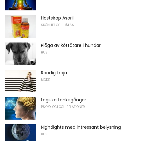
Hostsirap Asoril
SKÖNHET OCH HÄLSA
Plåga av köttätare i hundar
HUS
Randig tröja
MODE
Logiska tankegångar
PSYKOLOGI OCH RELATIONER
Nightlights med intressant belysning
HUS