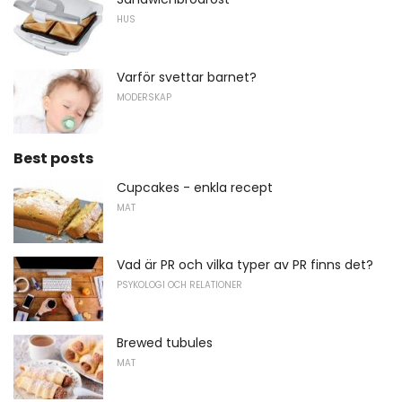
HUS
Varför svettar barnet?
MODERSKAP
Best posts
Cupcakes - enkla recept
MAT
Vad är PR och vilka typer av PR finns det?
PSYKOLOGI OCH RELATIONER
Brewed tubules
MAT