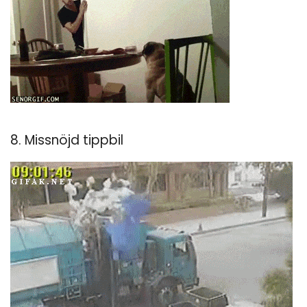
8. Missnöjd tippbil