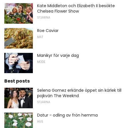
Kate Middleton och Elizabeth II besökte
Chelsea Flower Show
STJÄRNA
Roe Caviar
MAT
Manikyr för varje dag
MODE
Best posts
Selena Gomez erkände öppet sin kärlek till
pojkvän The Weeknd
STJÄRNA
Datur - odling av frön hemma
HUS