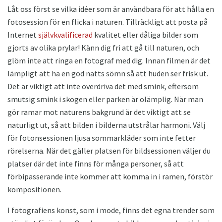
Låt oss först se vilka idéer som är användbara för att hålla en
fotosession för en flicka i naturen. Tillräckligt att posta på
Internet
självkvalificerad
kvalitet eller dåliga bilder som
gjorts av olika prylar! Känn dig fri att gå till naturen, och
glöm inte att ringa en fotograf med dig. Innan filmen är det
lämpligt att ha en god natts sömn så att huden ser frisk ut.
Det är viktigt att inte överdriva det med smink, eftersom
smutsig smink i skogen eller parken är olämplig. När man
gör ramar mot naturens bakgrund är det viktigt att se
naturligt ut, så att bilden i bilderna utstrålar harmoni. Välj
för fotonsessionen ljusa sommarkläder som inte fetter
rörelserna. När det gäller platsen för bildsessionen väljer du
platser där det inte finns för många personer, så att
förbipasserande inte kommer att komma in i ramen, förstör
kompositionen.
I fotografiens konst, som i mode, finns det egna trender som