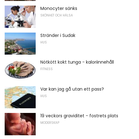
Monocyter sänks
SKÖNHET OCH HÄLSA
Stränder i Sudak
HUS
Nötkött kokt tunga - kaloriinnehåll
FITNESS
Var kan jag gå utan ett pass?
HUS
19 veckors graviditet - fostrets plats
MODERSKAP