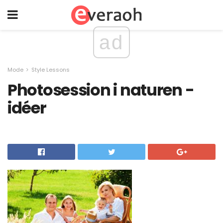
ad
Mode
Style Lessons
Photosession i naturen -
idéer