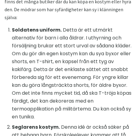
finns det många butiker där du kan köpa en kostym eller hyra
den. De mödrar som har syfärdigheter kan sy i klänningen
själva:
Soldatens uniform.
Detta är ett utmärkt
alternativ för barn i alla åldrar. I uthyrning och
försäljning brukar ett stort urval av sådana kläder.
Om du gör din egen kostym kan du sya byxor eller
shorts, en T-shirt, en kapsel från ett tyg av
kakifärg. Detta är det enklaste sättet att snabbt
förbereda sig för ett evenemang. För yngre killar
kan du göra långsträckta shorts, för äldre byxor.
Om det inte finns mycket tid, då ska T-tröja köpas
färdigt, det kan dekoreras med en
termoapplikation på militärtema. Du kan också sy
en tunika.
Seglarens kostym.
Denna idé är också säker på
att behaga barn. Förskoleelever kommer att få