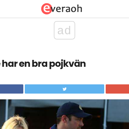
ad
e har en bra pojkvän