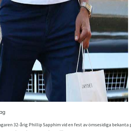
ad
dag
ngaren 32-årig Phillip Sapphim vid en fest av ömsesidiga bekanta 