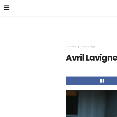
Stjärna
Star News
Avril Lavign