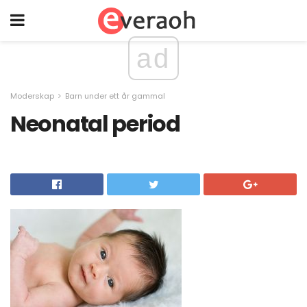
ad
Moderskap
Barn under ett år gammal
Neonatal period