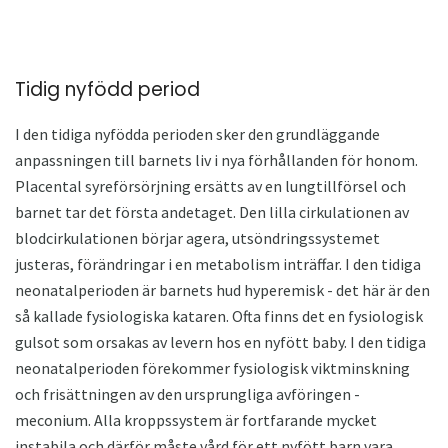
Tidig nyfödd period
I den tidiga nyfödda perioden sker den grundläggande
anpassningen till barnets liv i nya förhållanden för honom.
Placental syreförsörjning ersätts av en lungtillförsel och
barnet tar det första andetaget. Den lilla cirkulationen av
blodcirkulationen börjar agera, utsöndringssystemet
justeras, förändringar i en metabolism inträffar. I den tidiga
neonatalperioden är barnets hud hyperemisk - det här är den
så kallade fysiologiska kataren. Ofta finns det en fysiologisk
gulsot som orsakas av levern hos en nyfött baby. I den tidiga
neonatalperioden förekommer fysiologisk viktminskning
och frisättningen av den ursprungliga avföringen -
meconium. Alla kroppssystem är fortfarande mycket
instabila och därför måste vård för ett nyfött barn vara