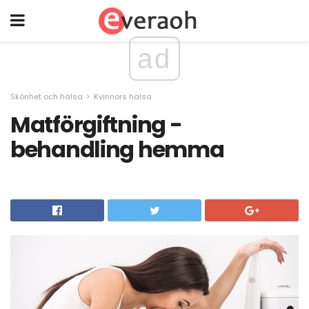
ad
Skönhet och hälsa
Kvinnors hälsa
Matförgiftning -
behandling hemma