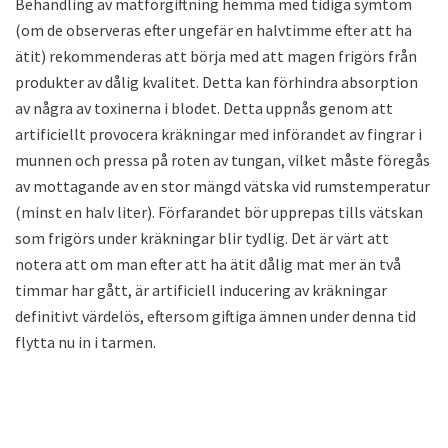
Behandling av matförgiftning hemma med tidiga symtom
(om de observeras efter ungefär en halvtimme efter att ha
ätit) rekommenderas att börja med att magen frigörs från
produkter av dålig kvalitet. Detta kan förhindra absorption
av några av toxinerna i blodet. Detta uppnås genom att
artificiellt provocera kräkningar med införandet av fingrar i
munnen och pressa på roten av tungan, vilket måste föregås
av mottagande av en stor mängd vätska vid rumstemperatur
(minst en halv liter). Förfarandet bör upprepas tills vätskan
som frigörs under kräkningar blir tydlig. Det är värt att
notera att om man efter att ha ätit dålig mat mer än två
timmar har gått, är artificiell inducering av kräkningar
definitivt värdelös, eftersom giftiga ämnen under denna tid
flytta nu in i tarmen.