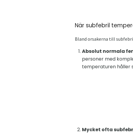
När subfebril temp
Bland orsakerna till subfebril
Absolut normala fe
personer med komplex
temperaturen håller s
Mycket ofta subfebri