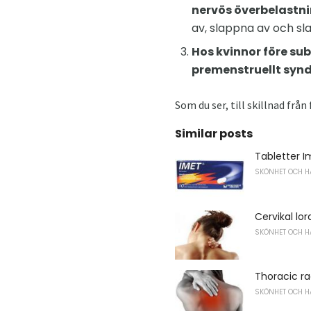
nervös överbelastni
av, slappna av och sl
Hos kvinnor före su
premenstruellt syn
Som du ser, till skillnad frå
Similar posts
Tabletter I
SKÖNHET OCH H
Cervikal lor
SKÖNHET OCH H
Thoracic rad
SKÖNHET OCH H