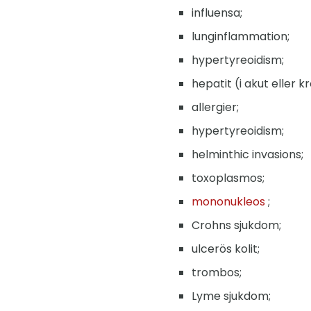
influensa;
lunginflammation;
hypertyreoidism;
hepatit (i akut eller k
allergier;
hypertyreoidism;
helminthic invasions;
toxoplasmos;
mononukleos
;
Crohns sjukdom;
ulcerös kolit;
trombos;
Lyme sjukdom;