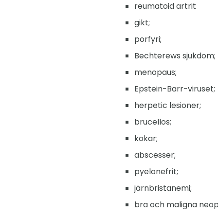
reumatoid artrit
gikt;
porfyri;
Bechterews sjukdom;
menopaus;
Epstein-Barr-viruset;
herpetic lesioner;
brucellos;
kokar;
abscesser;
pyelonefrit;
järnbristanemi;
bra och maligna neop