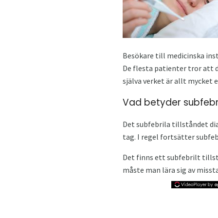
Besökare till medicinska ins
De flesta patienter tror att 
själva verket är allt mycket 
Vad betyder subfebri
Det subfebrila tillståndet d
tag. I regel fortsätter subfe
Det finns ett subfebrilt til
måste man lära sig av missta