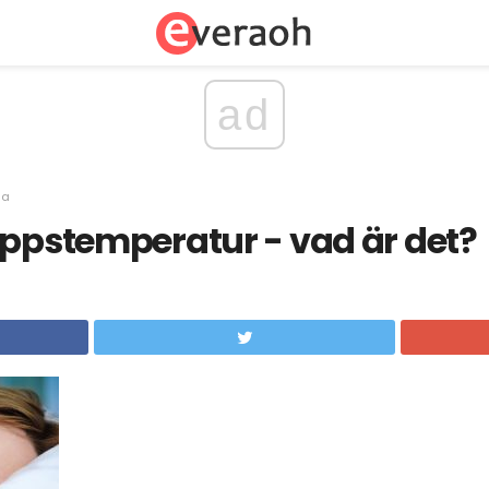
ad
sa
oppstemperatur - vad är det?