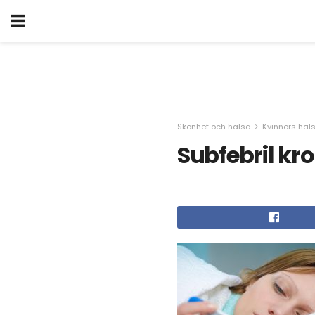
Skönhet och hälsa
Kvinnors häl
Subfebril kr