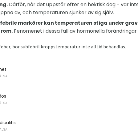
ng.
Därför, när det uppstår efter en hektisk dag - var in
appna av, och temperaturen sjunker av sig själv.
bfebrile markörer kan temperaturen stiga under gravi
drom.
Fenomenet i dessa fall av hormonella förändringar 
n feber, bör subfebril kroppstemperatur inte alltid behandlas.
met
ÄLSA
dos
ÄLSA
iculitis
ÄLSA