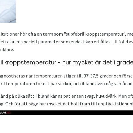
titutioner hör ofta en term som "subfebril kroppstemperatur", men
detta är en speciell parameter som endast kan erhållas till följd a
enklare.
l kroppstemperatur - hur mycket är det i grade
iagnostiseras när temperaturen stiger till 37-37,5 grader och förse
bril temperaturen för ett par veckor, och ibland även några månader
lstånd på olika sätt. Ibland känns patienten svag, huvudvärk. Men 
g. Och för att säga hur mycket det höll fram till upptäcktstidpun