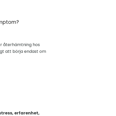
symptom?
r återhämtning hos
gt att börja endast om
stress, erfarenhet,