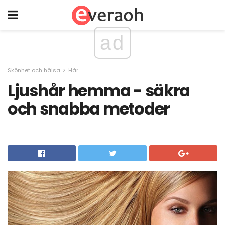
ad
Skönhet och hälsa
Hår
Ljushår hemma - säkra
och snabba metoder