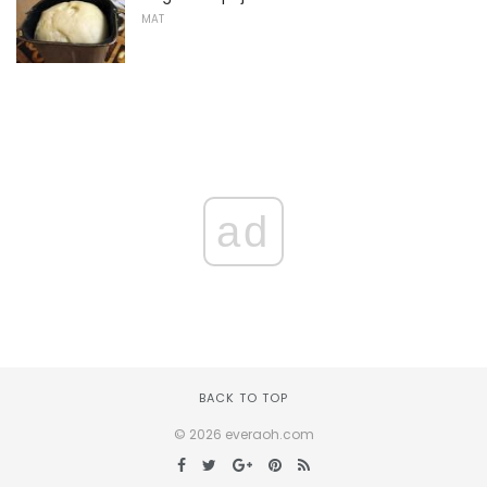
MAT
ad
BACK TO TOP
© 2026 everaoh.com