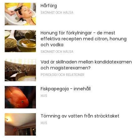
Hårfärg
SKÖNHET OCH HÄLSA
Honung för förkylningar - de mest
effektiva recepten med citron, honung
och vodka
SKÖNHET OCH HÄLSA
Vad är skillnaden mellan kandidatexamen
och magisterexamen?
PSYKOLOGI OCH RELATIONER
Fiskpapegoja - innehåll
HUS
Tömning av vatten från sträcktaket
HUS