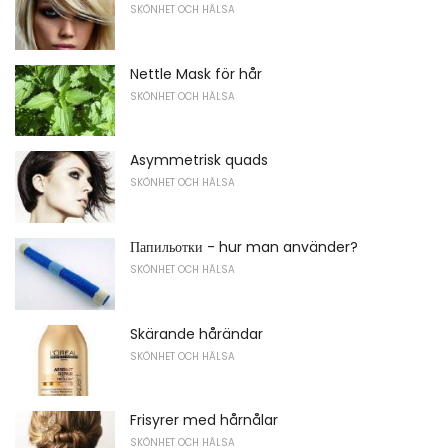
SKÖNHET OCH HÄLSA
Nettle Mask för hår
SKÖNHET OCH HÄLSA
Asymmetrisk quads
SKÖNHET OCH HÄLSA
Папильотки - hur man använder?
SKÖNHET OCH HÄLSA
Skärande hårändar
SKÖNHET OCH HÄLSA
Frisyrer med hårnålar
SKÖNHET OCH HÄLSA