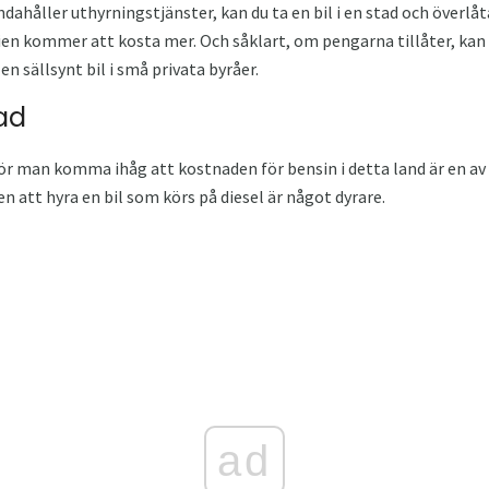
dahåller uthyrningstjänster, kan du ta en bil i en stad och överlå
lien kommer att kosta mer. Och såklart, om pengarna tillåter, kan d
n sällsynt bil i små privata byråer.
ad
 bör man komma ihåg att kostnaden för bensin i detta land är en av
en att hyra en bil som körs på diesel är något dyrare.
ad