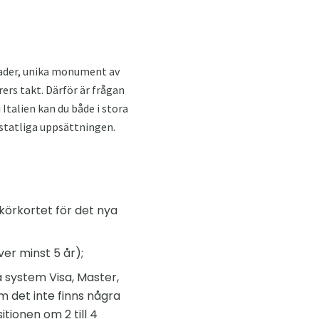
nader, unika monument av
rers takt. Därför är frågan
 Italien kan du både i stora
n statliga uppsättningen.
körkortet för det nya
er minst 5 år);
a system Visa, Master,
m det inte finns några
tionen om 2 till 4