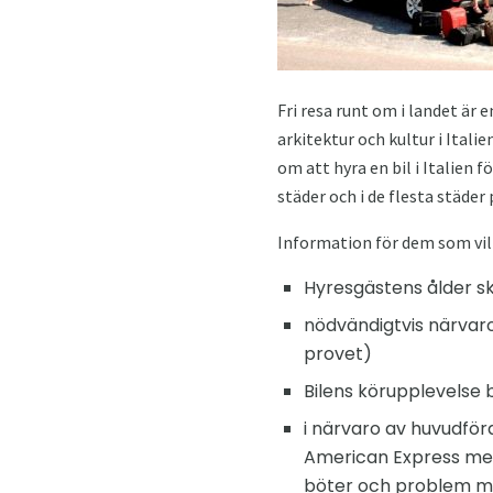
Fri resa runt om i landet är
arkitektur och kultur i Itali
om att hyra en bil i Italien 
städer och i de flesta städer
Information för dem som vill
Hyresgästens ålder sk
nödvändigtvis närvaro
provet)
Bilens körupplevelse 
i närvaro av huvudföra
American Express med t
böter och problem med