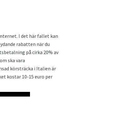
Internet. I det här fallet kan
tydande rabatten när du
ttsbetalning på cirka 20% av
som ska vara
ad körsträcka i Italien är
ket kostar 10-15 euro per