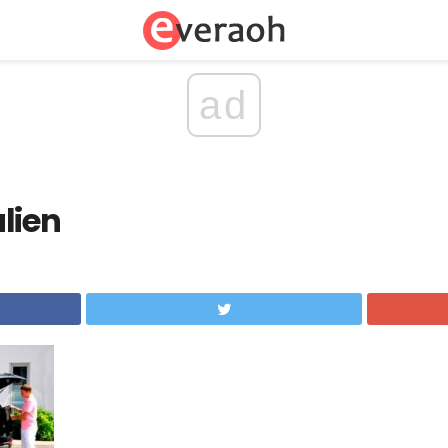
ad
alien