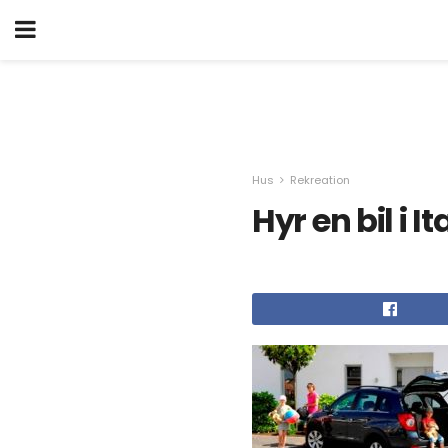
Hus
Rekreation
Hyr en bil i It