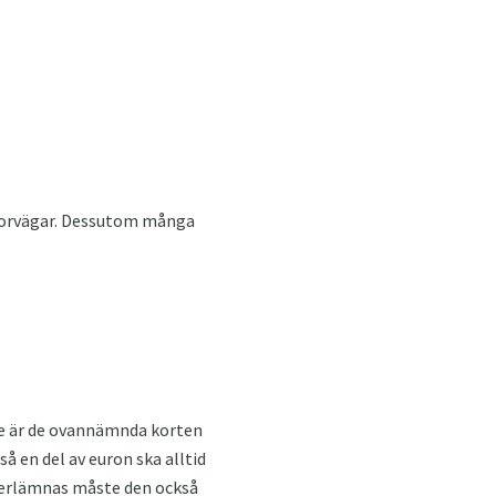
otorvägar. Dessutom många
sle är de ovannämnda korten
å en del av euron ska alltid
återlämnas måste den också