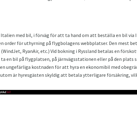
 Italien med bil, i förväg för att ta hand om att beställa en bil via 
en order för uthyrning på flygbolagens webbplatser. Den mest be
 (WindJet, RyanAir, etc.) Vid bokning i Ryssland betalas en försko
 ta en bil på flygplatsen, på järnvägsstationen eller på den plats 
en ungefärliga kostnaden för att hyra en ekonomibil med obegräns
utom är hyresgästen skyldig att betala ytterligare försäkring, vil