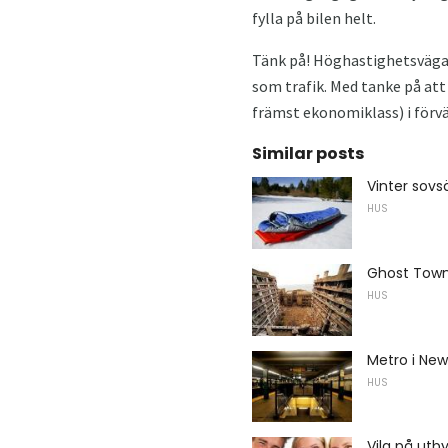
fylla på bilen helt.
Tänk på! Höghastighetsvägar i
som trafik. Med tanke på att 
främst ekonomiklass) i förvä
Similar posts
Vinter sovs
HUS
Ghost Town
HUS
Metro i New
HUS
Vila på utb