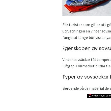
För turister som gillar att g
utrustningen en vinter sovsä
fungerat länge bör vissa nyan
Egenskapen av sovsä
Vinter sovsäckar tål temperat
luftgap. Fyllmedlet bildar f
Typer av sovsäckar f
Beroende på de material de är