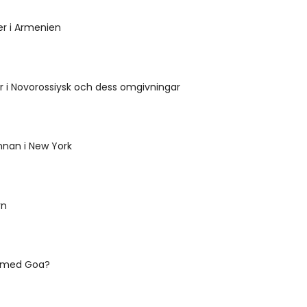
er i Armenien
 i Novorossiysk och dess omgivningar
nnan i New York
rn
u med Goa?