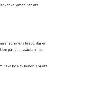
vsäckar kommer inte att
ma är sömnens bredd, där en
ation på att sovsäcken inte
 minska kyla av benen. För att