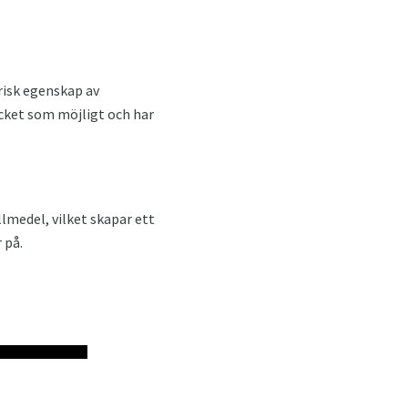
orisk egenskap av
ycket som möjligt och har
llmedel, vilket skapar ett
 på.