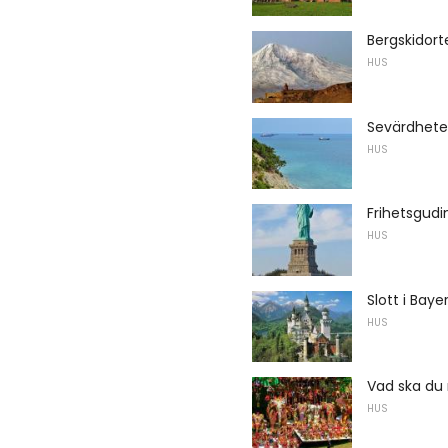
Bergskidort
HUS
Sevärdheter
HUS
Frihetsgudi
HUS
Slott i Baye
HUS
Vad ska d
HUS