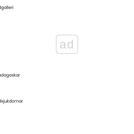
galleri
ad
Madagaskar
dsjukdomar