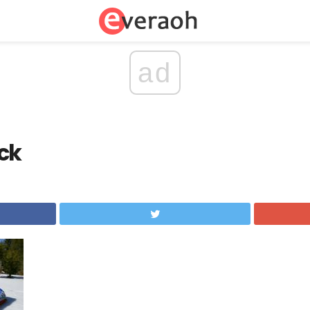
ad
ck