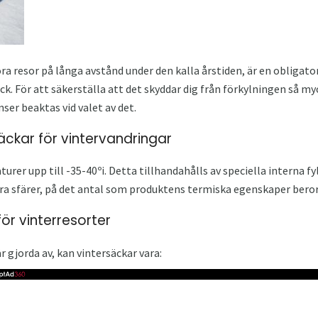
öra resor på långa avstånd under den kalla årstiden, är en obligat
ck. För att säkerställa att det skyddar dig från förkylningen så m
ser beaktas vid valet av det.
ckar för vintervandringar
urer upp till -35-40ºі. Detta tillhandahålls av speciella interna fy
lera sfärer, på det antal som produktens termiska egenskaper beror
ör vinterresorter
 gjorda av, kan vintersäckar vara: