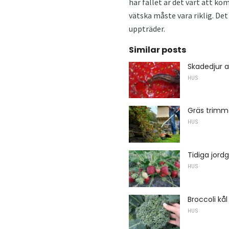
här fallet är det värt att 
vätska måste vara riklig. Det
uppträder.
Similar posts
Skadedjur 
HUS
Gräs trimm
HUS
Tidiga jord
HUS
Broccoli kå
HUS