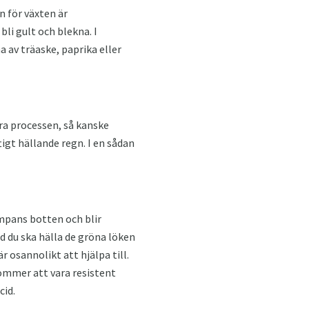
n för växten är
bli gult och blekna. I
 av träaske, paprika eller
dra processen, så kanske
tigt hällande regn. I en sådan
mpans botten och blir
 du ska hälla de gröna löken
r osannolikt att hjälpa till.
ommer att vara resistent
cid.