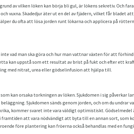
grund av vilken löken kan börja bli gul, är lökens sekretiv. Och fara
ch vuxna. Skadedjur äter ut en del av fjädern, vilket får bladet att 
lper du ofta att lösa jorden runt lökarna och applicera på rötterna
t inte vad man ska göra och hur man vattnar växten för att förhin
tta kan uppstå som ett resultat av brist på fukt och efter ett kraf
g med nitrat, urea eller gödselinfusion att hjälpa till.
 som kan orsaka torkningen av löken. Sjukdomen i sig påverkar la
t beläggning. Sjukdomen sänds genom jorden, och om du undrar vad
e skrika, kommer svaret inte vara väldigt optimistiskt. Gödselmedel ä
framtiden att vara nödvändigt att byta till en annan sort, som k
roende före plantering kan fröerna också behandlas med en fungi