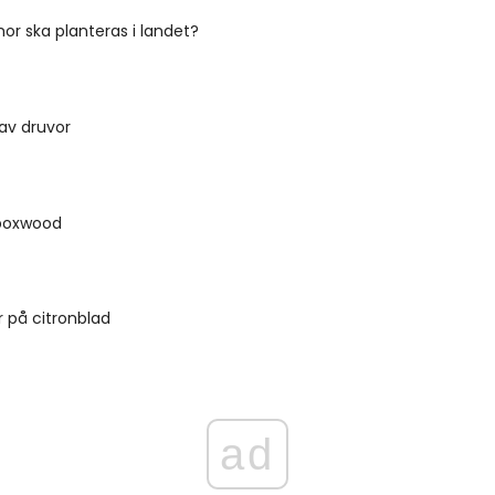
or ska planteras i landet?
 av druvor
boxwood
r på citronblad
ad