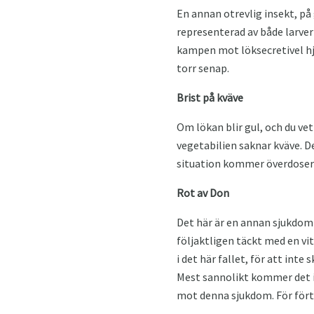
En annan otrevlig insekt, på 
representerad av både larver o
kampen mot löksecretivel hjä
torr senap.
Brist på kväve
Om lökan blir gul, och du ve
vegetabilien saknar kväve. De
situation kommer överdoserin
Rot av Don
Det här är en annan sjukdom
följaktligen täckt med en vi
i det här fallet, för att int
Mest sannolikt kommer det i 
mot denna sjukdom. För fört