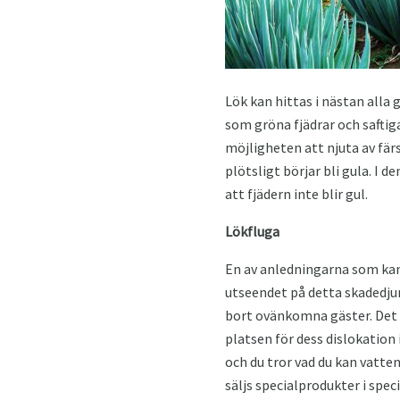
Lök kan hittas i nästan alla
som gröna fjädrar och saftiga
möjligheten att njuta av fär
plötsligt börjar bli gula. I 
att fjädern inte blir gul.
Lökfluga
En av anledningarna som kan 
utseendet på detta skadedju
bort ovänkomna gäster. Det 
platsen för dess dislokation
och du tror vad du kan vatte
säljs specialprodukter i spec