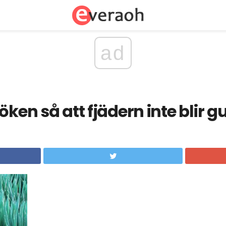
ad
öken så att fjädern inte blir g