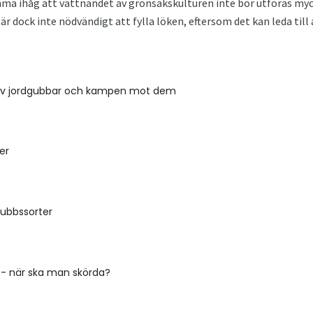
komma ihåg att vattnandet av grönsakskulturen inte bör utföras m
 är dock inte nödvändigt att fylla löken, eftersom det kan leda til
av jordgubbar och kampen mot dem
er
gubbssorter
l - när ska man skörda?