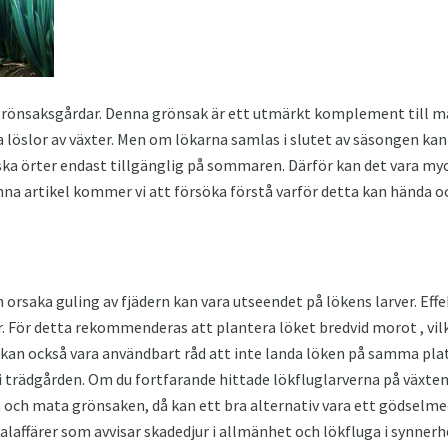
 grönsaksgårdar. Denna grönsak är ett utmärkt komplement till må
 löslor av växter. Men om lökarna samlas i slutet av säsongen kan 
ska örter endast tillgänglig på sommaren. Därför kan det vara myc
denna artikel kommer vi att försöka förstå varför detta kan hända 
orsaka guling av fjädern kan vara utseendet på lökens larver. Effe
r. För detta rekommenderas att plantera löket bredvid morot , 
kan också vara användbart råd att inte landa löken på samma pla
 i trädgården. Om du fortfarande hittade lökfluglarverna på växten
n och mata grönsaken, då kan ett bra alternativ vara ett gödselm
ialaffärer som avvisar skadedjur i allmänhet och lökfluga i synnerh