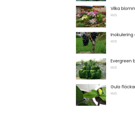
Vilka blomm
HUS
Inokulering
HUS
Evergreen 
HUS
Gula fläcka
HUS