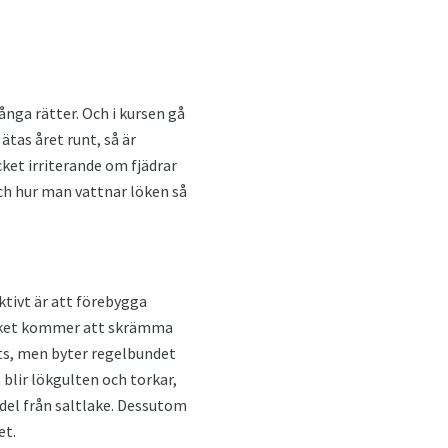
nga rätter. Och i kursen gå
ätas året runt, så är
ket irriterande om fjädrar
och hur man vattnar löken så
ktivt är att förebygga
vilket kommer att skrämma
ts, men byter regelbundet
 blir lökgulten och torkar,
edel från saltlake. Dessutom
et.