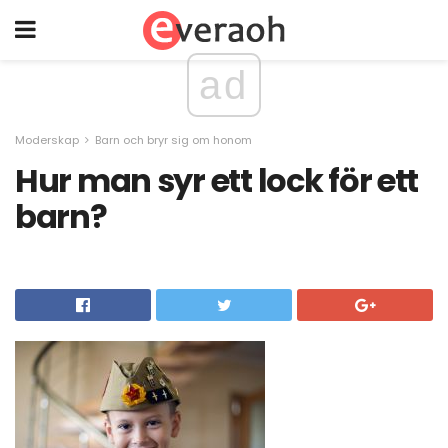
ad
Moderskap
Barn och bryr sig om honom
Hur man syr ett lock för ett
barn?