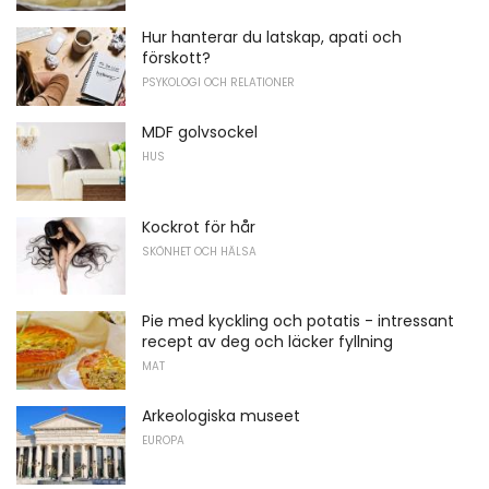
Hur hanterar du latskap, apati och
förskott?
PSYKOLOGI OCH RELATIONER
MDF golvsockel
HUS
Kockrot för hår
SKÖNHET OCH HÄLSA
Pie med kyckling och potatis - intressant
recept av deg och läcker fyllning
MAT
Arkeologiska museet
EUROPA