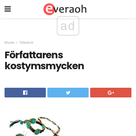
ad
Mode
Tillbehör
Författarens
kostymsmycken