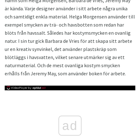
namn som Helga Morgensen, Barbara de Vries, Jeremy May
är kända. Varje designer använder i sitt arbete några unika
och samtidigt enkla material. Helga Morgensen använder till
exempel smycken av trä- och havsbotten som redan har
blöts från havssalt. Således har kostymsmycken en ovanlig
natur. I sin tur gick Barbara de Vries för att skapa sitt arbete
ur en kreativ synvinkel, det använder plastskräp som
blötläggs i havsvatten, vilket senare utmärker sig av ett
naturmaterial. Och de mest ovanliga kostym smycken
erhålls från Jeremy May, som använder boken för arbete.
ad