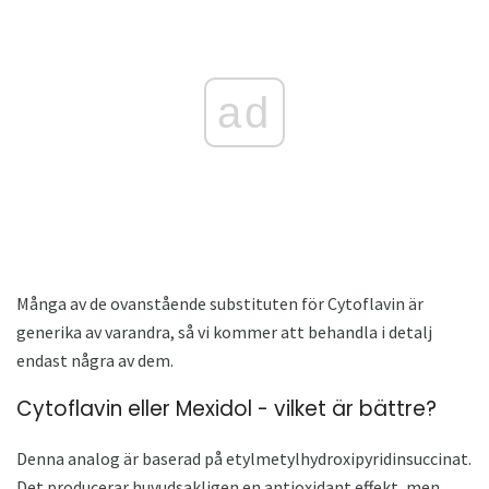
ad
Många av de ovanstående substituten för Cytoflavin är
generika av varandra, så vi kommer att behandla i detalj
endast några av dem.
Cytoflavin eller Mexidol - vilket är bättre?
Denna analog är baserad på etylmetylhydroxipyridinsuccinat.
Det producerar huvudsakligen en antioxidant effekt, men