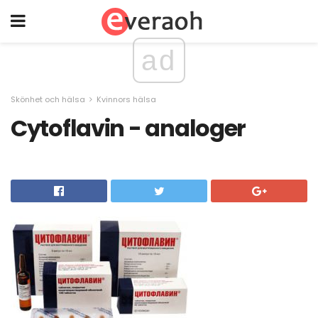
ad
Skönhet och hälsa
Kvinnors hälsa
Cytoflavin - analoger