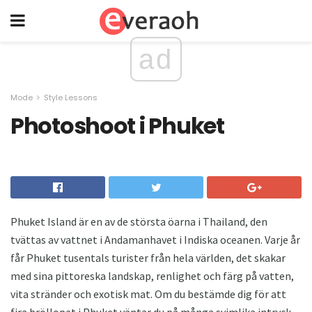
ad
Mode
Style Lessons
Photoshoot i Phuket
Phuket Island är en av de största öarna i Thailand, den
tvättas av vattnet i Andamanhavet i Indiska oceanen. Varje år
får Phuket tusentals turister från hela världen, det skakar
med sina pittoreska landskap, renlighet och färg på vatten,
vita stränder och exotisk mat. Om du bestämde dig för att
fira bröllopet i Phuket väntar du på många svimlika intryck