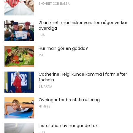
SKÖNHET OCH HÄLSA
21 unikhet: människor vars förmågor verkar
overkliga
HUS
Hur man gör en gädda?
MAT
Catherine Heigl kunde komma i form efter
födseln
STJÄRNA
Övningar för bröststimulering
FITNESS
Installation av hängande tak
HUS