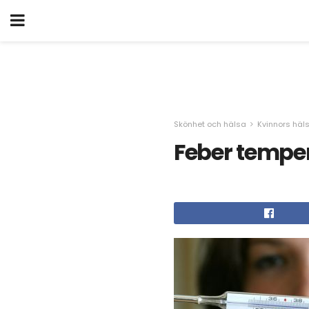
Skönhet och hälsa
Kvinnors häl
Feber tempe