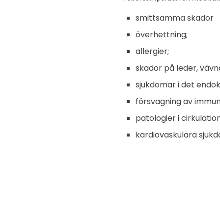
smittsamma skador
överhettning;
allergier;
skador på leder, vävn
sjukdomar i det endok
försvagning av immu
patologier i cirkulati
kardiovaskulära sjuk