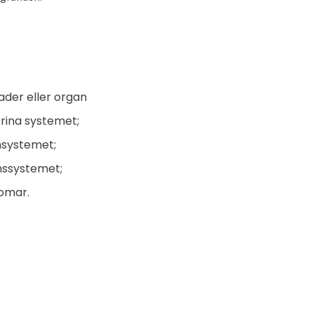
ader eller organ
rina systemet;
nsystemet;
onssystemet;
domar.