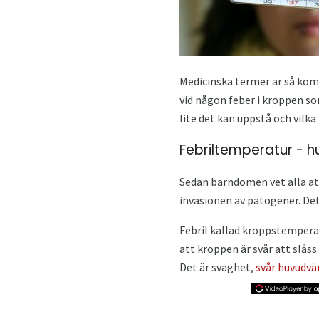
Medicinska termer är så komp
vid någon feber i kroppen s
lite det kan uppstå och vilka
Febriltemperatur - h
Sedan barndomen vet alla att
invasionen av patogener. Det
Febril kallad kroppstemperat
att kroppen är svår att slåss
Det är svaghet,
svår huvudvä