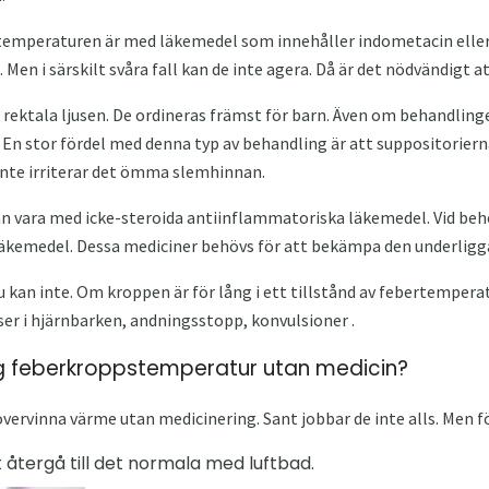
r temperaturen är med läkemedel som innehåller indometacin elle
 Men i särskilt svåra fall kan de inte agera. Då är det nödvändigt at
rektala ljusen. De ordineras främst för barn. Även om behandlinge
. En stor fördel med denna typ av behandling är att suppositorier
te irriterar det ömma slemhinnan.
 vara med icke-steroida antiinflammatoriska läkemedel. Vid beho
läkemedel. Dessa mediciner behövs för att bekämpa den underlig
du kan inte. Om kroppen är för lång i ett tillstånd av febertemper
sser i hjärnbarken, andningsstopp, konvulsioner .
ög feberkroppstemperatur utan medicin?
ervinna värme utan medicinering. Sant jobbar de inte alls. Men för
 återgå till det normala med luftbad.