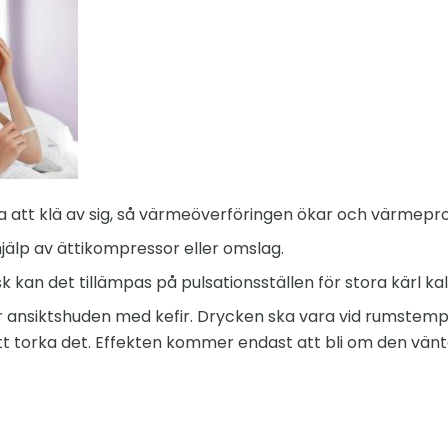
a att klä av sig, så värmeöverföringen ökar och värmepr
jälp av ättikompressor eller omslag.
isk kan det tillämpas på pulsationsställen för stora kärl kal
r ansiktshuden med kefir. Drycken ska vara vid rumstemp
t torka det. Effekten kommer endast att bli om den väntar