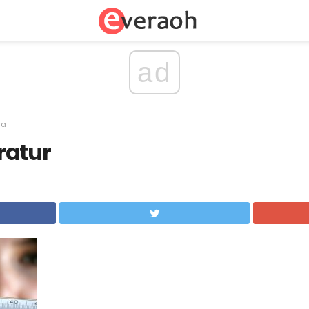
ad
sa
ratur