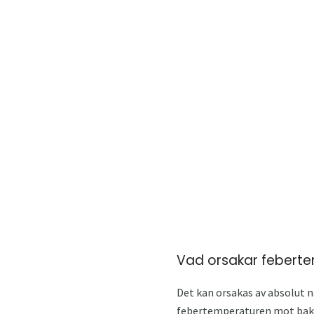
Vad orsakar febert
Det kan orsakas av absolut 
febertemperaturen mot bak