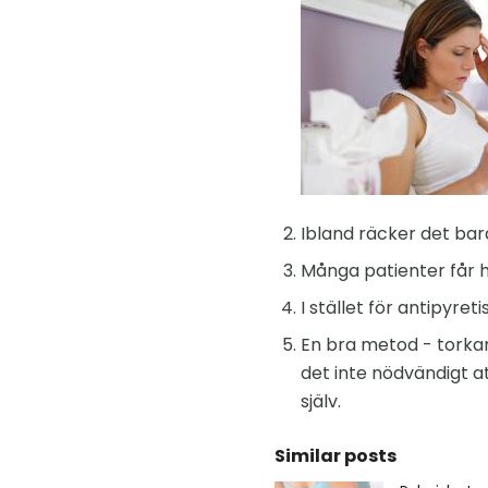
Ibland räcker det bar
Många patienter får h
I stället för antipyret
En bra metod - torka
det inte nödvändigt at
själv.
Similar posts