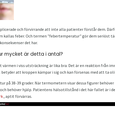
licerade och förvirrande att inte alla patienter förstår dem. Dä
om kallas feber. Och termen "febertemperatur" gör dem seriöst tä
 konsekvenser det har.
ur mycket är detta i antal?
 värmen i viss utsträckning är lika bra. Det är en reaktion från
 betyder att kroppen kämpar i sig och kan försenas med att ta oli
ur på 38-39 grader. När termometern visar dessa figurer behöver 
 och behöver hjälp. Patientens hälsotillstånd i det här fallet är i d
rk
, aptit förvärras.