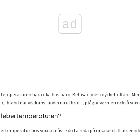
ad
 temperaturen bara öka hos barn. Bebisar lider mycket oftare. Me
ar, ibland när visdomständerna utbrott, plågar värmen också vuxn
 febertemperaturen?
ebertemperatur hos vuxna måste du ta reda på orsaken till utseen
.