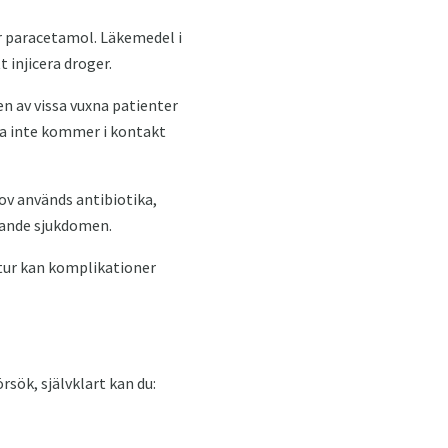
r paracetamol. Läkemedel i
t injicera droger.
n av vissa vuxna patienter
na inte kommer i kontakt
v används antibiotika,
gande sjukdomen.
atur kan komplikationer
sök, självklart kan du: