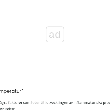
ad
emperatur?
några faktorer som leder till utvecklingen av inflammatoriska pr
grunden: