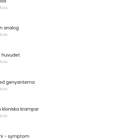
nos
ÄLSA
en analog
ÄLSA
v huvudet
ÄLSA
med genyantema
ÄLSA
 kloniska krampar
ÄLSA
mi - symptom