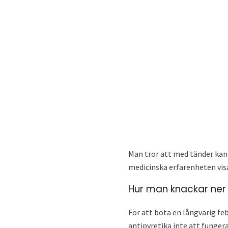
Man tror att med tänder kan
medicinska erfarenheten vis
Hur man knackar ner
För att bota en långvarig f
antipyretika inte att fungera