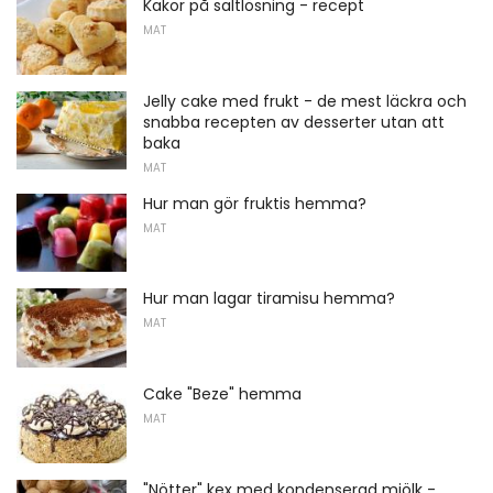
Kakor på saltlösning - recept
MAT
Jelly cake med frukt - de mest läckra och
snabba recepten av desserter utan att
baka
MAT
Hur man gör fruktis hemma?
MAT
Hur man lagar tiramisu hemma?
MAT
Cake "Beze" hemma
MAT
"Nötter" kex med kondenserad mjölk -