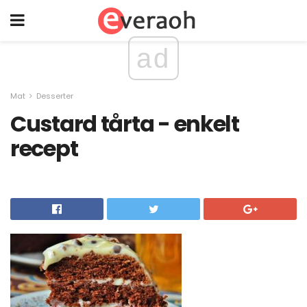
ad
Mat
Desserter
Custard tårta - enkelt
recept