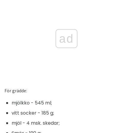
ad
För grädde:
mjölkko - 545 ml;
vitt socker - 185 g;
mjöl - 4 msk. skedar;