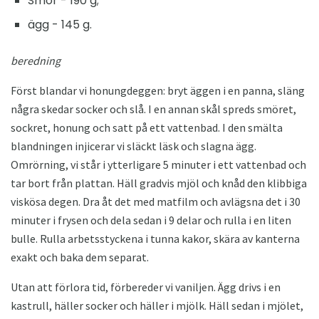
Smör - 190 g;
ägg - 145 g.
beredning
Först blandar vi honungdeggen: bryt äggen i en panna, släng
några skedar socker och slå. I en annan skål spreds smöret,
sockret, honung och satt på ett vattenbad. I den smälta
blandningen injicerar vi släckt läsk och slagna ägg.
Omrörning, vi står i ytterligare 5 minuter i ett vattenbad och
tar bort från plattan. Häll gradvis mjöl och knåd den klibbiga
viskösa degen. Dra åt det med matfilm och avlägsna det i 30
minuter i frysen och dela sedan i 9 delar och rulla i en liten
bulle. Rulla arbetsstyckena i tunna kakor, skära av kanterna
exakt och baka dem separat.
Utan att förlora tid, förbereder vi vaniljen. Ägg drivs i en
kastrull, häller socker och häller i mjölk. Häll sedan i mjölet,