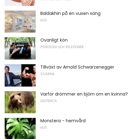
Baldakhin på en vuxen säng
HUS
Ovanligt kön
PSYKOLOGI OCH RELATIONER
Tillväxt av Arnold Schwarzenegger
STJÄRNA
Varför drömmer en björn om en kvinna?
ESOTERICA
Monstera - hemvård
HUS