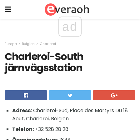
ad
Europa
Belgien
Charleroi
Charleroi-South
järnvägsstation
Adress:
Charleroi-Sud, Place des Martyrs Du 18
Aout, Charleroi, Belgien
Telefon:
+32 528 28 28
Öppningsdatum:
1843