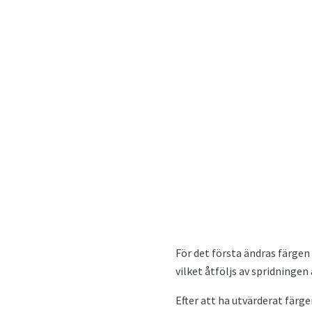
För det första ändras färgen 
vilket åtföljs av spridningen
Efter att ha utvärderat fär