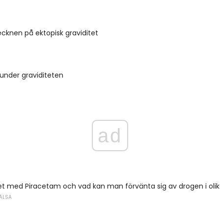
ecknen på ektopisk graviditet
s under graviditeten
ad
et med Piracetam och vad kan man förvänta sig av drogen i olika
ÄLSA