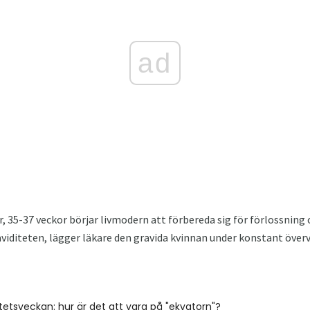
ad
, 35-37 veckor börjar livmodern att förbereda sig för förlossning o
raviditeten, lägger läkare den gravida kvinnan under konstant över
ditetsveckan: hur är det att vara på "ekvatorn"?