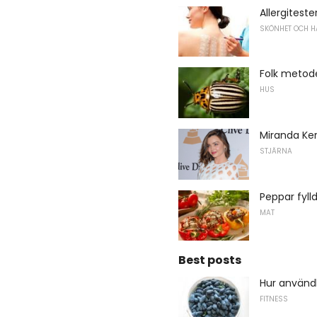
Allergiteste
SKÖNHET OCH H
Folk metod
HUS
Miranda Ker
STJÄRNA
Peppar fyll
MAT
Best posts
Hur använd
FITNESS