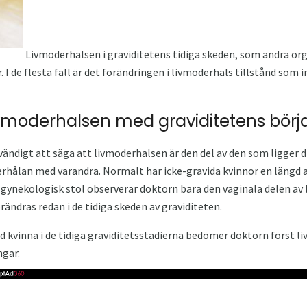
Livmoderhalsen i graviditetens tidiga skeden, som andra or
I de flesta fall är det förändringen i livmoderhals tillstånd som i
ivmoderhalsen med graviditetens börj
vändigt att säga att livmoderhalsen är den del av den som ligger d
erhålan med varandra. Normalt har icke-gravida kvinnor en längd 
n gynekologisk stol observerar doktorn bara den vaginala delen a
rändras redan i de tidiga skeden av graviditeten.
 kvinna i de tidiga graviditetsstadierna bedömer doktorn först li
gar.