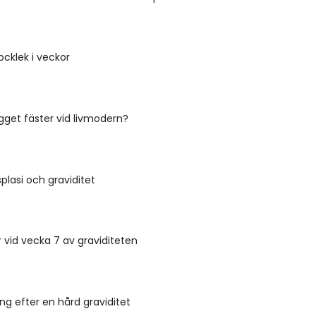
ocklek i veckor
gget fäster vid livmodern?
plasi och graviditet
r vid vecka 7 av graviditeten
g efter en hård graviditet