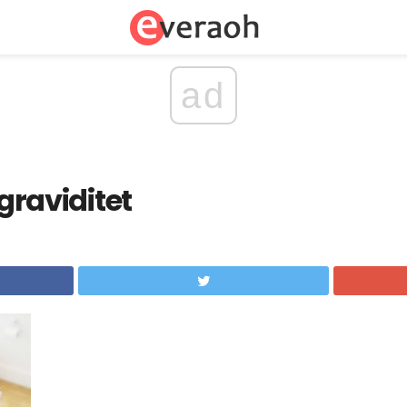
ad
 graviditet