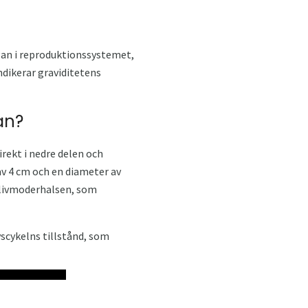
gan i reproduktionssystemet,
ndikerar graviditetens
an?
irekt i nedre delen och
av 4 cm och en diameter av
v livmoderhalsen, som
vscykelns tillstånd, som