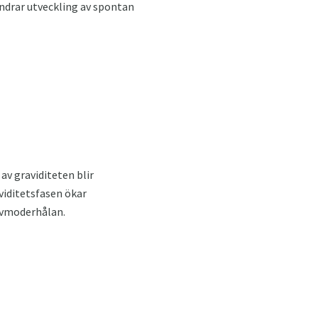
ndrar utveckling av spontan
av graviditeten blir
viditetsfasen ökar
livmoderhålan.