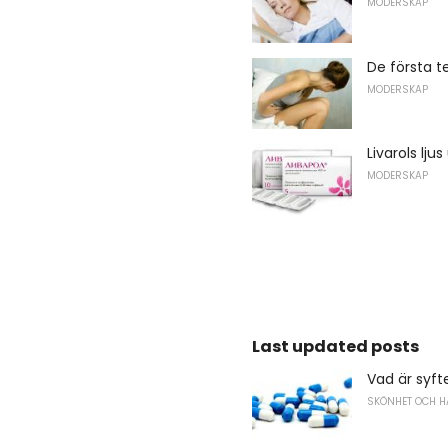
MODERSKAP
De första t
MODERSKAP
Livarols lju
MODERSKAP
Last updated posts
Vad är syft
SKÖNHET OCH H