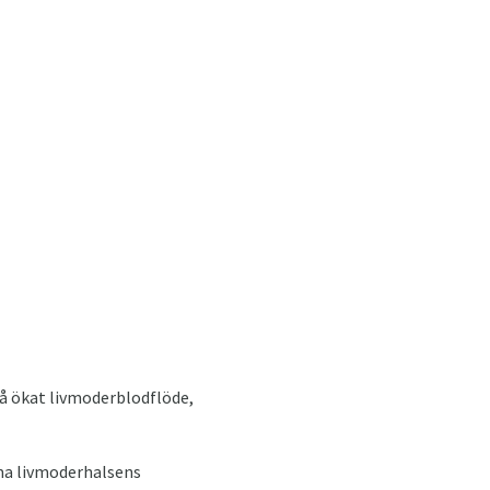
 på ökat livmoderblodflöde,
mma livmoderhalsens