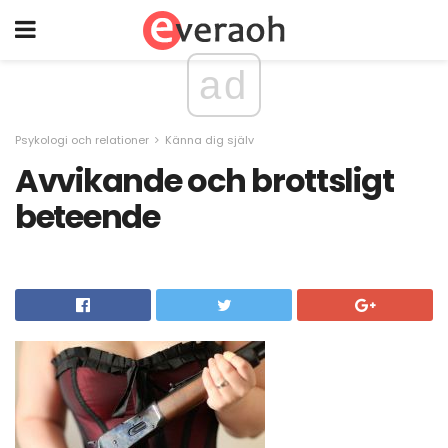
ad
Psykologi och relationer
Känna dig själv
Avvikande och brottsligt
beteende