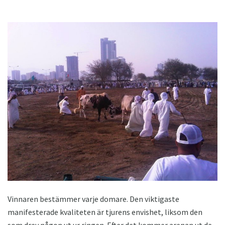
Vinnaren bestämmer varje domare. Den viktigaste
manifesterade kvaliteten är tjurens envishet, liksom den
som drev någon ut ur ringen. Efter det kommer arenan ut de