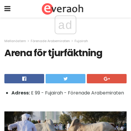
ad
Mellanöstern
Förenade Arabemiraten
Fujairah
Arena för tjurfäktning
Adress:
E 99 - Fujairah - Förenade Arabemiraten