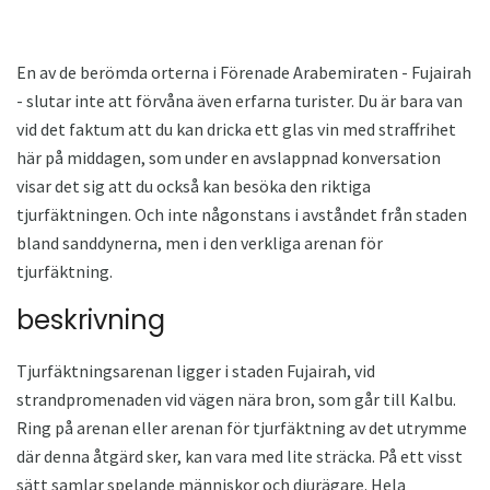
En av de berömda orterna i Förenade Arabemiraten - Fujairah
- slutar inte att förvåna även erfarna turister. Du är bara van
vid det faktum att du kan dricka ett glas vin med straffrihet
här på middagen, som under en avslappnad konversation
visar det sig att du också kan besöka den riktiga
tjurfäktningen. Och inte någonstans i avståndet från staden
bland sanddynerna, men i den verkliga arenan för
tjurfäktning.
beskrivning
Tjurfäktningsarenan ligger i staden Fujairah, vid
strandpromenaden vid vägen nära bron, som går till Kalbu.
Ring på arenan eller arenan för tjurfäktning av det utrymme
där denna åtgärd sker, kan vara med lite sträcka. På ett visst
sätt samlar spelande människor och djurägare. Hela