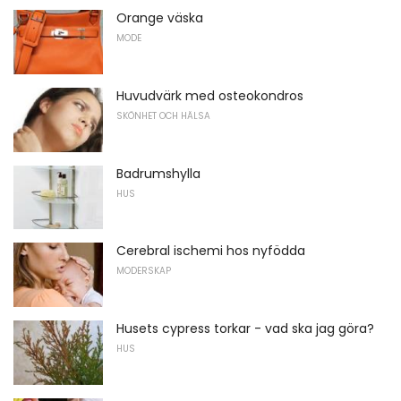
Orange väska
MODE
Huvudvärk med osteokondros
SKÖNHET OCH HÄLSA
Badrumshylla
HUS
Cerebral ischemi hos nyfödda
MODERSKAP
Husets cypress torkar - vad ska jag göra?
HUS