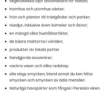
vegetabiliska oljor användbara för hälsan;
inomhus och utomhus växter;
frön och plantor till trädgårdar och parker;
Husdjur, inklusive även kameler och åsnor;
en mängd olika hushållsartiklar;
de bästa mattorna i världen;
produkter av lokala potter
handgjorda souvenirer;
vackra vaser och olika redskap;
alla slags smycken, bland annat du kan hitta
smycken och smycken av ädla metaller;
Naturliga havspärlor som fångas i Persiska viken.