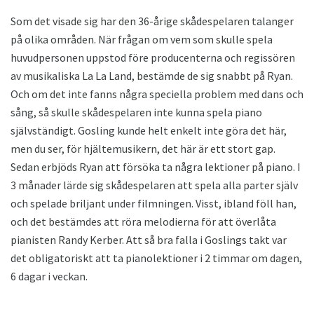
Som det visade sig har den 36-årige skådespelaren talanger
på olika områden. När frågan om vem som skulle spela
huvudpersonen uppstod före producenterna och regissören
av musikaliska La La Land, bestämde de sig snabbt på Ryan.
Och om det inte fanns några speciella problem med dans och
sång, så skulle skådespelaren inte kunna spela piano
självständigt. Gosling kunde helt enkelt inte göra det här,
men du ser, för hjältemusikern, det här är ett stort gap.
Sedan erbjöds Ryan att försöka ta några lektioner på piano. I
3 månader lärde sig skådespelaren att spela alla parter själv
och spelade briljant under filmningen. Visst, ibland föll han,
och det bestämdes att röra melodierna för att överlåta
pianisten Randy Kerber. Att så bra falla i Goslings takt var
det obligatoriskt att ta pianolektioner i 2 timmar om dagen,
6 dagar i veckan.