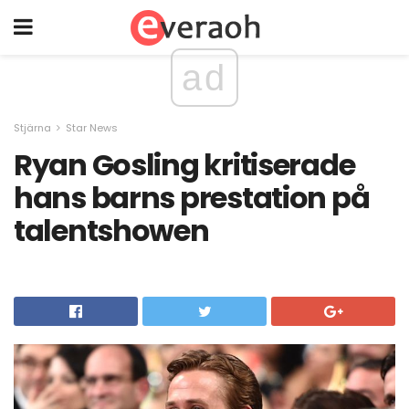
ad
Stjärna
Star News
Ryan Gosling kritiserade
hans barns prestation på
talentshowen