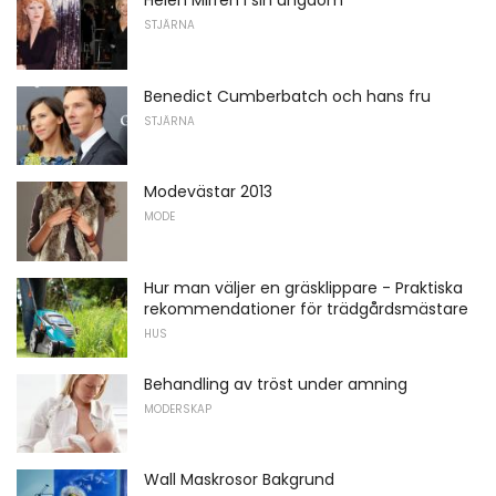
Helen Mirren i sin ungdom
STJÄRNA
Benedict Cumberbatch och hans fru
STJÄRNA
Modevästar 2013
MODE
Hur man väljer en gräsklippare - Praktiska
rekommendationer för trädgårdsmästare
HUS
Behandling av tröst under amning
MODERSKAP
Wall Maskrosor Bakgrund