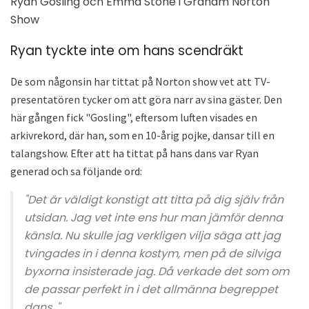
Ryan Gosling och Emma Stone i Graham Norton
Show
Ryan tyckte inte om hans scendräkt
De som någonsin har tittat på Norton show vet att TV-
presentatören tycker om att göra narr av sina gäster. Den
här gången fick "Gosling", eftersom luften visades en
arkivrekord, där han, som en 10-årig pojke, dansar till en
talangshow. Efter att ha tittat på hans dans var Ryan
generad och sa följande ord:
"Det är väldigt konstigt att titta på dig själv från
utsidan. Jag vet inte ens hur man jämför denna
känsla. Nu skulle jag verkligen vilja säga att jag
tvingades in i denna kostym, men på de silviga
byxorna insisterade jag. Då verkade det som om
de passar perfekt in i det allmänna begreppet
dans. "