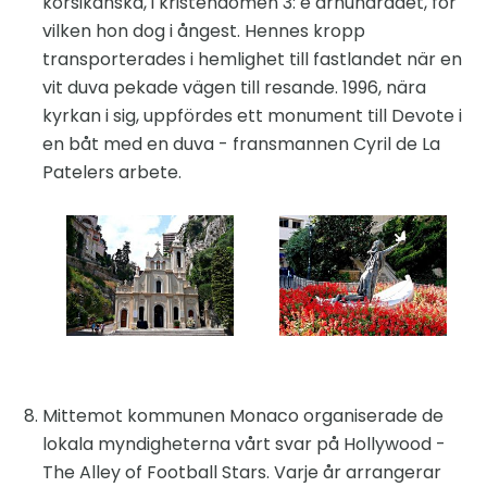
korsikanska, i kristendomen 3: e århundradet, för
vilken hon dog i ångest. Hennes kropp
transporterades i hemlighet till fastlandet när en
vit duva pekade vägen till resande. 1996, nära
kyrkan i sig, uppfördes ett monument till Devote i
en båt med en duva - fransmannen Cyril de La
Patelers arbete.
Mittemot kommunen Monaco organiserade de
lokala myndigheterna vårt svar på Hollywood -
The Alley of Football Stars. Varje år arrangerar