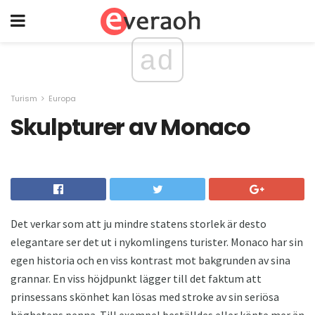
ad
Turism
Europa
Skulpturer av Monaco
Det verkar som att ju mindre statens storlek är desto
elegantare ser det ut i nykomlingens turister. Monaco har sin
egen historia och en viss kontrast mot bakgrunden av sina
grannar. En viss höjdpunkt lägger till det faktum att
prinsessans skönhet kan lösas med stroke av sin seriösa
höghetens penna. Till exempel beställdes eller köpte mer än