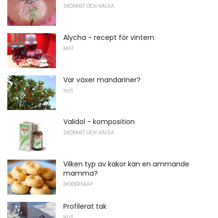
SKÖNHET OCH HÄLSA
Alycha - recept för vintern
MAT
Var växer mandariner?
HUS
Validol - komposition
SKÖNHET OCH HÄLSA
Vilken typ av kakor kan en ammande
mamma?
MODERSKAP
Profilerat tak
HUS