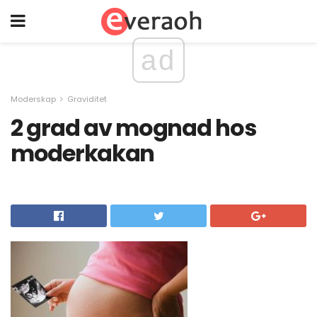
ad
Moderskap
Graviditet
2 grad av mognad hos
moderkakan