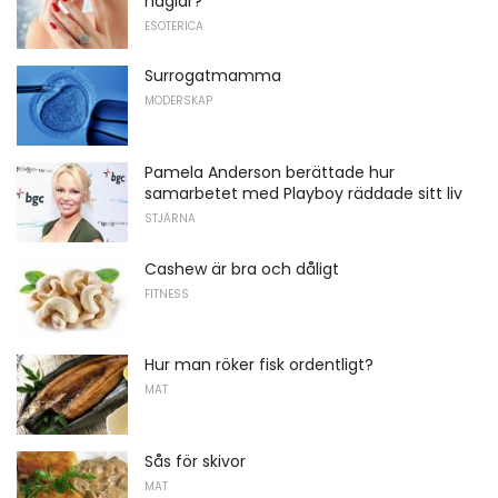
naglar?
ESOTERICA
Surrogatmamma
MODERSKAP
Pamela Anderson berättade hur
samarbetet med Playboy räddade sitt liv
STJÄRNA
Cashew är bra och dåligt
FITNESS
Hur man röker fisk ordentligt?
MAT
Sås för skivor
MAT